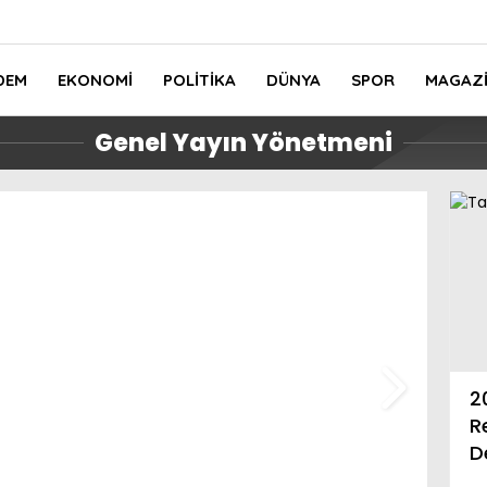
DEM
EKONOMI
POLITIKA
DÜNYA
SPOR
MAGAZ
Genel Yayın Yönetmeni
Eğitim-Bir-Sen Yalova Şube
ydoğdu:
Başkanı Ahmet
2
oğal ve
Kotçioğlu’ndan Vali Dr. Hülya
R
”
Kaya’ya Ziyaret
D
C