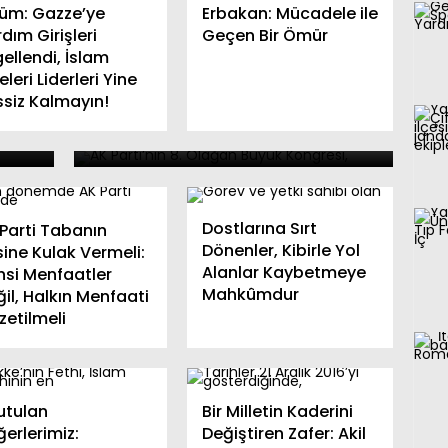
er
lüm: Gazze’ye
Erbakan: Mücadele ile
dım Girişleri
Geçen Bir Ömür
ellendi, İslam
cep
eleri Liderleri Yine
Ahmet Büyükgümüş: AK
ssiz Kalmayın!
um
Parti Teşkilatında Yeni Bir
Dönemin Başlangıcı
Dostlarına Sırt
 Parti Tabanın
Dönenler, Kibirle Yol
ine Kulak Vermeli:
Alanlar Kaybetmeye
hsi Menfaatler
Mahkûmdur
il, Halkın Menfaati
zetilmeli
utulan
Bir Milletin Kaderini
erlerimiz:
Değiştiren Zafer: Akil