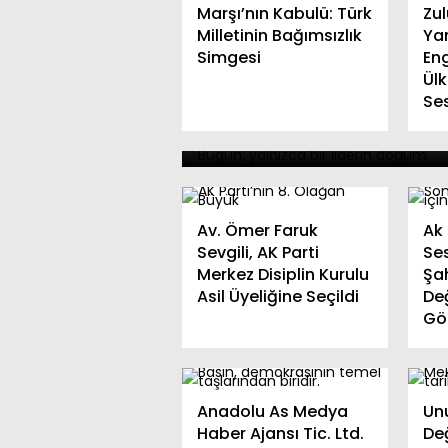
Anadolu As Medya Hab
Marşı’nın Kabulü: Türk
Zu
Ajansı Yönetim Kurulu
Milletinin Bağımsızlık
Yar
Başkanımızdan Sayın
Simgesi
Eng
Cumhurbaşkanımız Re
Ülk
Se
Tayyip Erdoğan’a Doğ
Günü Kutlama Mesajı
Av. Ömer Faruk
Ak
Sevgili, AK Parti
Ses
Merkez Disiplin Kurulu
Şa
Asil Üyeliğine Seçildi
Değ
Gö
Anadolu As Medya
Un
Haber Ajansı Tic. Ltd.
Değ