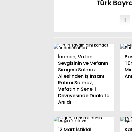
reti
Türk Bayrağ
1
İnancın, Vatan
Ba
Sevgisinin ve Vefanın
Tü
Simgesi Solmaz
Mi
Ailesi’nden İş İnsanı
An
Rahmi Solmaz,
Vefatının Sene-i
Devriyesinde Dualarla
Anıldı
12 Mart İstiklal
Kat