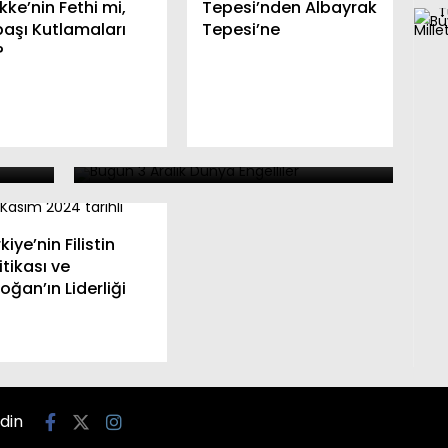
ke’nin Fethi mi,
Tepesi’nden Albayrak
başı Kutlamaları
Tepesi’ne
?
ı
Engelleri Birlikte Aşalım
e
Daha Kapsayıcı Bir
Gelecek İçin El Ele
kiye’nin Filistin
itikası ve
oğan’ın Liderliği
edin