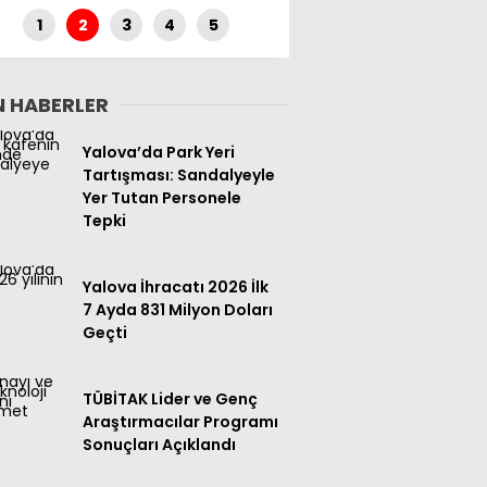
Dirilişi
1
2
3
4
5
 HABERLER
Yalova’da Park Yeri
Tartışması: Sandalyeyle
Yer Tutan Personele
Tepki
Yalova İhracatı 2026 İlk
7 Ayda 831 Milyon Doları
Geçti
TÜBİTAK Lider ve Genç
Araştırmacılar Programı
Sonuçları Açıklandı