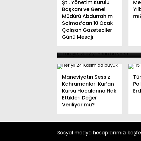
Şti. Yönetim Kurulu
Mek
Başkanı ve Genel
Yıl
Müdürü Abdurrahim
mı
Solmaz’dan 10 Ocak
Çalışan Gazeteciler
Türkiye’de İnsan Haklar
Günü Mesajı
Reformları: Gerçekler v
Gelişmeler
Maneviyatın Sessiz
Tür
Kahramanları Kur’an
Pol
Kursu Hocalarına Hak
Erd
Ettikleri Değer
Veriliyor mu?
Sosyal medya hesaplarımızı keşf