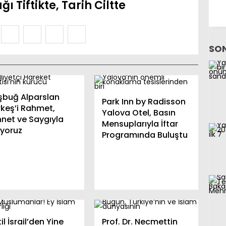
ı Tiftikte, Tarih Ciltte
2
3
4
5
SON
şbuğ Alparslan
Park Inn by Radisson
rkeş’i Rahmet,
Yalova Otel, Basın
nnet ve Saygıyla
Mensuplarıyla İftar
ıyoruz
Programında Buluştu
il İsrail’den Yine
Prof. Dr. Necmettin