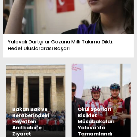
Yalovalı Dartçılar Gözünü Milli Takıma Dikti:
Hedef Uluslararası Başarı
Bakan Bak ve
Okul Sporları
Beraberindeki
Bisiklet
Heyetten
Müsabakaları
Anıtkabir’e
Yalova’da
Ziyaret
Tamamlandı