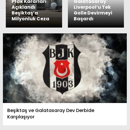
Pfdk Kararları
Galatasaray
Açıklandı
Liverpool’u Tek
Beşiktaş’a
Golle Devirmeyi
Milyonluk Ceza
Başardı
Beşiktaş ve Galatasaray Dev Derbide
Karşılaşıyor