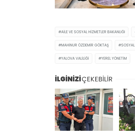
AILE VE SOSYAL HIZMETLER BAKANLIĞI
MAHINUR ÖZDEMIR GÖKTAŞ
SOSYAL
YALOVA VALILIĞI
YEREL YÖNETIM
İLGİNİZİ
ÇEKEBİLİR