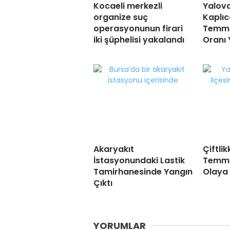
Kocaeli merkezli
Yalov
organize suç
Kaplıc
operasyonunun firari
Temmu
iki şüphelisi yakalandı
Oranı 
Akaryakıt
Çiftlik
İstasyonundaki Lastik
Temmu
Tamirhanesinde Yangın
Olaya 
Çıktı
YORUMLAR