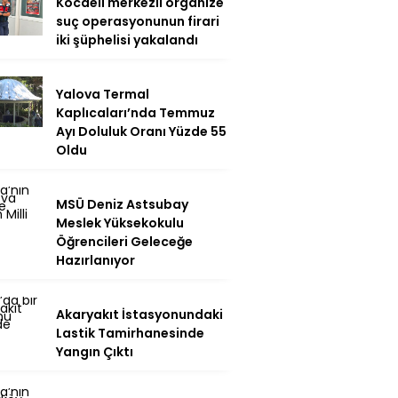
Kocaeli merkezli organize
suç operasyonunun firari
iki şüphelisi yakalandı
Yalova Termal
Kaplıcaları’nda Temmuz
Ayı Doluluk Oranı Yüzde 55
Oldu
MSÜ Deniz Astsubay
Meslek Yüksekokulu
Öğrencileri Geleceğe
Hazırlanıyor
Akaryakıt İstasyonundaki
Lastik Tamirhanesinde
Yangın Çıktı