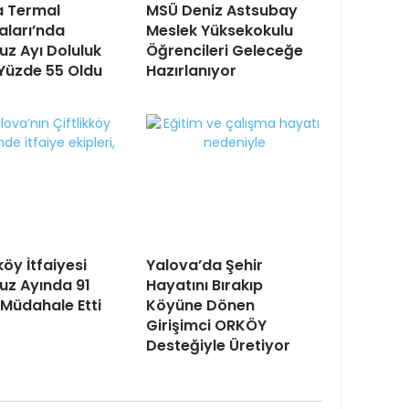
a Termal
MSÜ Deniz Astsubay
aları’nda
Meslek Yüksekokulu
z Ayı Doluluk
Öğrencileri Geleceğe
Yüzde 55 Oldu
Hazırlanıyor
köy İtfaiyesi
Yalova’da Şehir
z Ayında 91
Hayatını Bırakıp
Müdahale Etti
Köyüne Dönen
Girişimci ORKÖY
Desteğiyle Üretiyor