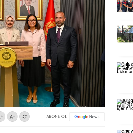
ABONE OL
+
-