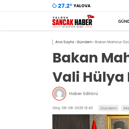
27.2
°
YALOVA
GÜN
Ana Sayfa
›
Gündem
›
Bakan Mahinur Özde
Bakan Mah
Vali Hülya
Haber Editörü
Giriş: 08-08-2025 13:43
Gündem
Ma