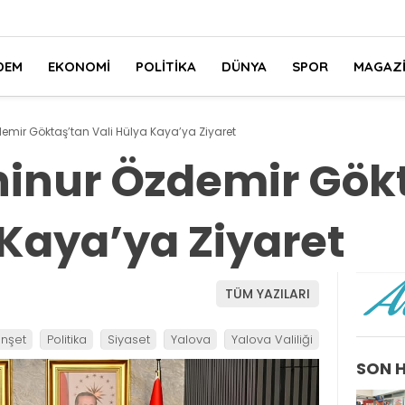
DEM
EKONOMI
POLITIKA
DÜNYA
SPOR
MAGAZ
mir Göktaş’tan Vali Hülya Kaya’ya Ziyaret
inur Özdemir Gök
 Kaya’ya Ziyaret
TÜM YAZILARI
nşet
Politika
Siyaset
Yalova
Yalova Valiliği
SON 