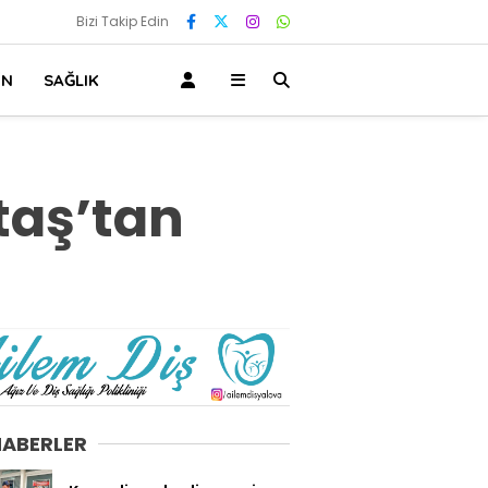
Bizi Takip Edin
IN
SAĞLIK
taş’tan
HABERLER