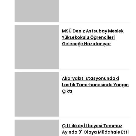
MSÜ Deniz Astsubay Meslek
Yüksekokulu Öğrencileri
Geleceğe Hazırlanıyor
Akaryakıt İstasyonundaki
Lastik Tamirhanesinde Yangın
Çıktı
Çiftlikköy İtfaiyesi Temmuz
Ayında 91 Olaya Müdahale Etti