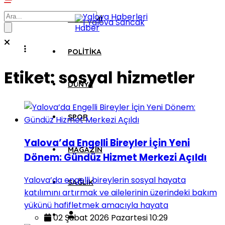
EKONOMI
POLITIKA
Etiket:
sosyal hizmetler
DÜNYA
SPOR
Yalova’da Engelli Bireyler İçin Yeni
MAGAZIN
Dönem: Gündüz Hizmet Merkezi Açıldı
Yalova’da engelli bireylerin sosyal hayata
SAĞLIK
katılımını artırmak ve ailelerinin üzerindeki bakım
yükünü hafifletmek amacıyla hayata
02 Şubat 2026 Pazartesi 10:29