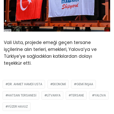
Vali Usta, projede emeği geçen tersane
işçilerine alın terleri, emekleri, Yalova’ya ve
Türkiye’ye sağladıkları katkılardan dolayı
teşekkür etti.
DR. AHMET HAMDI USTA
EKONOMI
GEMI INŞAA
HATSAN TERSANESI
LITVANYA
TERSANE
YALOVA
YÜZER HAVUZ