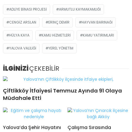
ADLIYE BINASI PROJESI
ARMUTLU KAYMAKAMLIĞI
CENGIZ ARSLAN
ERINÇ DEMIR
HAYVAN BARINAĞI
HÜLYA KAYA
KAMU HIZMETLERI
KAMU YATIRIMLARI
YALOVA VALILIĞI
YEREL YÖNETIM
İLGİNİZİ
ÇEKEBİLİR
Çiftlikköy İtfaiyesi Temmuz Ayında 91 Olaya
Müdahale Etti
Yalova’da Şehir Hayatını
Çalışma Sırasında