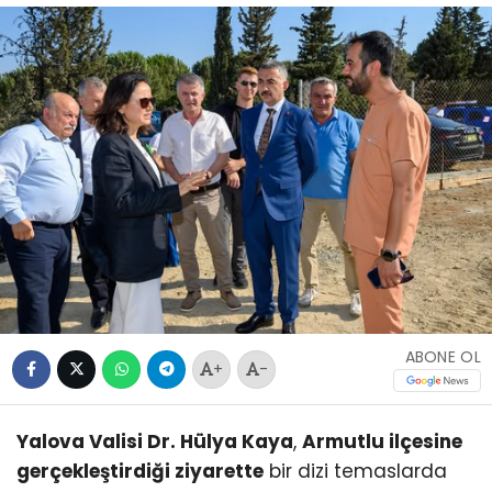
ABONE OL
+
-
Yalova Valisi Dr. Hülya Kaya
,
Armutlu ilçesine
gerçekleştirdiği ziyarette
bir dizi temaslarda