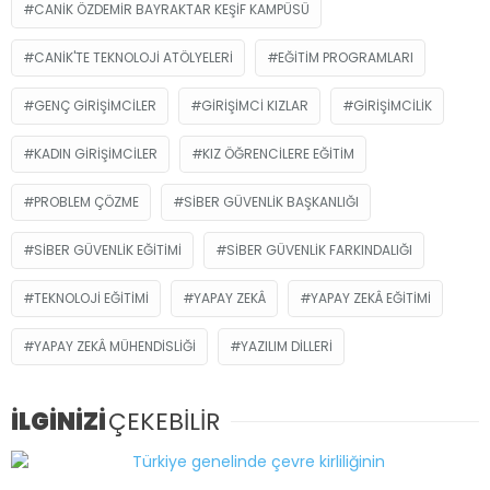
CANIK ÖZDEMIR BAYRAKTAR KEŞIF KAMPÜSÜ
CANIK'TE TEKNOLOJI ATÖLYELERI
EĞITIM PROGRAMLARI
GENÇ GIRIŞIMCILER
GIRIŞIMCI KIZLAR
GIRIŞIMCILIK
KADIN GIRIŞIMCILER
KIZ ÖĞRENCILERE EĞITIM
PROBLEM ÇÖZME
SIBER GÜVENLIK BAŞKANLIĞI
SIBER GÜVENLIK EĞITIMI
SIBER GÜVENLIK FARKINDALIĞI
TEKNOLOJI EĞITIMI
YAPAY ZEKÂ
YAPAY ZEKÂ EĞITIMI
YAPAY ZEKÂ MÜHENDISLIĞI
YAZILIM DILLERI
İLGİNİZİ
ÇEKEBİLİR