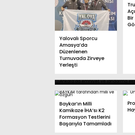
Tr
Aç
Bi
Gör
Yalovalı Sporcu
Amasya’da
Düzenlenen
Turnuvada Zirveye
Ankara’da Dev Operasy
Yerleşti
103 Firari Şüpheli
Yakalandı
Pro
Baykar’ın Milli
Ha
Kamikaze İHA’sı K2
Formasyon Testlerini
Başarıyla Tamamladı