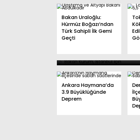
Bakan Uraloğlu:
Tok
Hürmüz Boğazı’ndan
Kök
Türk Sahipli İlk Gemi
Edi
Geçti
Gö
İstanbul’da 100 Bin Sos
Konut Kurası Çekiliyor
Ankara Haymana’da
Den
3.9 Büyüklüğünde
İlç
Deprem
Bü
De