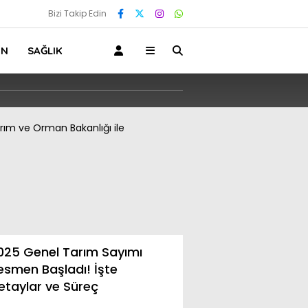
Bizi Takip Edin
IN
SAĞLIK
025 Genel Tarım Sayımı
İŞKUR’dan Cami ve
esmen Başladı! İşte
Kurslarına Temizli
etaylar ve Süreç
Desteği
Kızılcık Şerbeti Oyuncusu Ece İrtem H