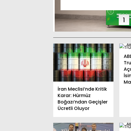
maya Başladı
1
AB
Tr
Açı
İs
Ma
İran Meclisi’nde Kritik
Karar: Hürmüz
Boğazı’ndan Geçişler
Ücretli Oluyor