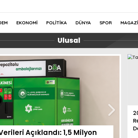
DEM
EKONOMI
POLITIKA
DÜNYA
SPOR
MAGAZ
Ulusal
Eğitim-Bir-Sen Yalova Şube
ydoğdu:
Başkanı Ahmet
2
oğal ve
Kotçioğlu’ndan Vali Dr. Hülya
R
”
Kaya’ya Ziyaret
D
erileri Açıklandı: 1,5 Milyon