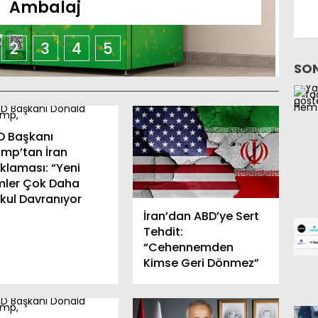
Ambalaj
2
3
4
5
SON
D Başkanı
ump’tan İran
klaması: “Yeni
imler Çok Daha
kul Davranıyor
İran’dan ABD’ye Sert
Tehdit:
“Cehennemden
Kimse Geri Dönmez”