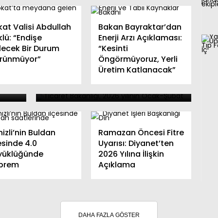
at Valisi Abdullah
Bakan Bayraktar’dan
lü: “Endişe
Enerji Arzı Açıklaması:
Ticaret Bakanlığı 2026 Yılı
lecek Bir Durum
“Kesinti
rünmüyor”
İlk İki Aylık İhracat
Öngörmüyoruz, Yerli
Üretim Katlanacak”
yal
Verilerini Açıkladı: 10 İl 1
Milyar Dolar Barajını Aştı
izli’nin Buldan
Ramazan Öncesi Fitre
esinde 4.0
Uyarısı: Diyanet’ten
yüklüğünde
2026 Yılına İlişkin
prem
Açıklama
DAHA FAZLA GÖSTER