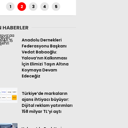
Kaybetti
1
2
3
4
5
 HABERLER
Anadolu Dernekleri
Federasyonu Başkanı
Vedat Babaoğlu:
Yalova’nın Kalkınması
İçin Elimizi Taşın Altına
Koymaya Devam
Edeceğiz
Türkiye’de markaların
ajans ihtiyacı büyüyor:
Dijital reklam yatırımları
158 milyar TL’yi aştı