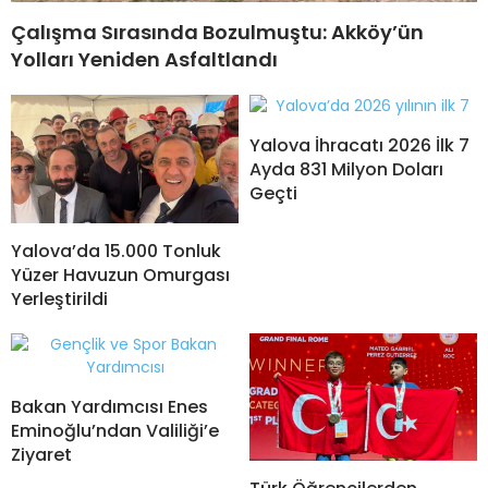
Çalışma Sırasında Bozulmuştu: Akköy’ün
Yolları Yeniden Asfaltlandı
Yalova İhracatı 2026 İlk 7
Ayda 831 Milyon Doları
Geçti
Yalova’da 15.000 Tonluk
Yüzer Havuzun Omurgası
Yerleştirildi
Bakan Yardımcısı Enes
Eminoğlu’ndan Valiliği’e
Ziyaret