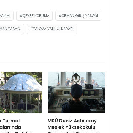
YAKIMI
ÇEVRE KORUMA
ORMAN GIRIŞ YASAĞI
MAN YASAĞI
YALOVA VALILIĞI KARARI
a Termal
MSÜ Deniz Astsubay
aları’nda
Meslek Yüksekokulu