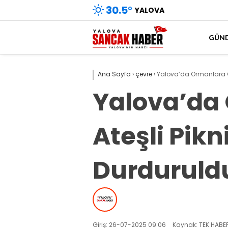
30.5
°
YALOVA
GÜN
Ana Sayfa
›
çevre
›
Yalova’da Ormanlara Gir
Yalova’da 
Ateşli Pikn
Durduruld
Giriş: 26-07-2025 09:06
Kaynak: TEK HABER