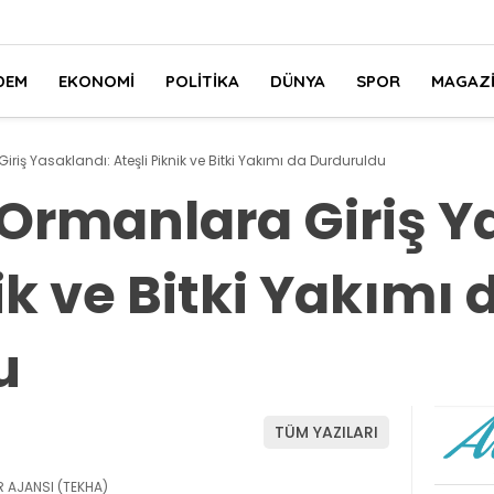
DEM
EKONOMI
POLITIKA
DÜNYA
SPOR
MAGAZ
iş Yasaklandı: Ateşli Piknik ve Bitki Yakımı da Durduruldu
Ormanlara Giriş Y
ik ve Bitki Yakımı 
u
TÜM YAZILARI
 AJANSI (TEKHA)