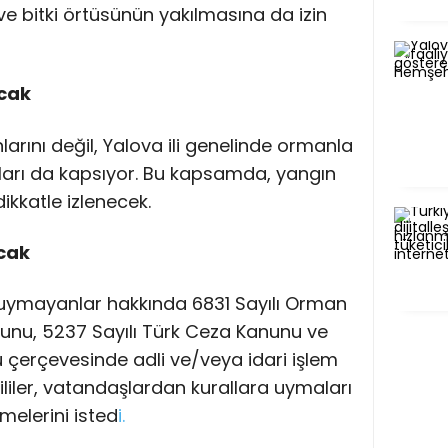
 ve bitki örtüsünün yakılmasına da izin
acak
larını değil, Yalova ili genelinde ormanla
nları da kapsıyor. Bu kapsamda, yangın
dikkatle izlenecek.
cak
 uymayanlar hakkında 6831 Sayılı Orman
unu, 5237 Sayılı Türk Ceza Kanunu ve
 çerçevesinde adli ve/veya idari işlem
liler, vatandaşlardan kurallara uymaları
elerini isted
i.