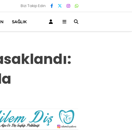
Bizi Takip Edin
IN
SAĞLIK
asaklandı:
da