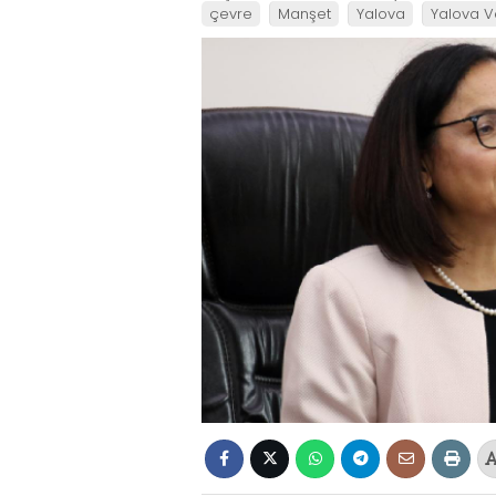
çevre
Manşet
Yalova
Yalova Va