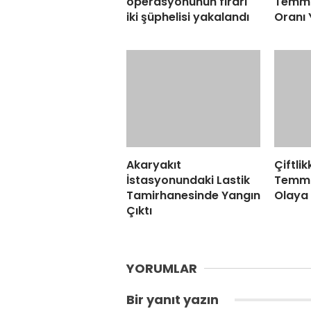
operasyonunun firari
Temmu
iki şüphelisi yakalandı
Oranı 
Akaryakıt
Çiftlik
İstasyonundaki Lastik
Temmu
Tamirhanesinde Yangın
Olaya 
Çıktı
YORUMLAR
Bir yanıt yazın