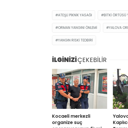
ATEŞLI PIKNIK YASAĞI
BITKI ÖRTÜSÜ 
ORMAN YANGINI ÖNLEMI
YALOVA OR
YANGIN RISKI TEDBIRI
İLGİNİZİ
ÇEKEBİLİR
Kocaeli merkezli
Yalov
organize suç
Kaplıc