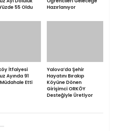
z Ayı Doluluk
Öğrencileri Geleceğe
Yüzde 55 Oldu
Hazırlanıyor
köy İtfaiyesi
Yalova’da Şehir
z Ayında 91
Hayatını Bırakıp
Müdahale Etti
Köyüne Dönen
Girişimci ORKÖY
Desteğiyle Üretiyor