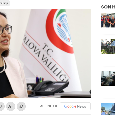
liliği
SON 
ABONE OL
+
-