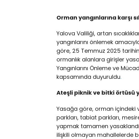
Orman yangınlarına karşı sık
Yalova Valiliği, artan sıcaklık
yangınlarını önlemek amacıyla
göre, 25 Temmuz 2025 tarihind
ormanlık alanlara girişler yasa
Yangınlarını Önleme ve Mücad
kapsamında duyuruldu
.
Ateşli piknik ve bitki örtüsü
Yasağa göre, orman içindeki ve
parkları, tabiat parkları, mesir
yapmak tamamen yasaklandı
ilişkili olmayan mahallelerde b