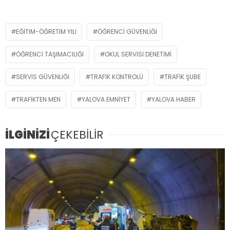
EĞITIM-ÖĞRETIM YILI
ÖĞRENCI GÜVENLIĞI
ÖĞRENCI TAŞIMACILIĞI
OKUL SERVISI DENETIMI
SERVIS GÜVENLIĞI
TRAFIK KONTROLÜ
TRAFIK ŞUBE
TRAFIKTEN MEN
YALOVA EMNIYET
YALOVA HABER
İLGİNİZİ
ÇEKEBİLİR