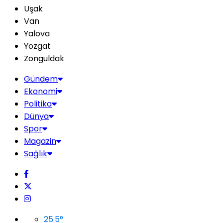
Uşak
Van
Yalova
Yozgat
Zonguldak
Gündem
Ekonomi
Politika
Dünya
Spor
Magazin
Sağlık
25.5
°