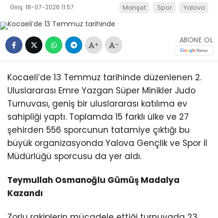
Giriş: 18-07-2026 11:57
Manşet
Spor
Yalova
ABONE OL
+
-
Kocaeli’de 13 Temmuz tarihinde düzenlenen 2.
Uluslararası Emre Yazgan Süper Minikler Judo
Turnuvası, geniş bir uluslararası katılıma ev
sahipliği yaptı. Toplamda 15 farklı ülke ve 27
şehirden 556 sporcunun tatamiye çıktığı bu
büyük organizasyonda Yalova Gençlik ve Spor İl
Müdürlüğü sporcusu da yer aldı.
Teymullah Osmanoğlu Gümüş Madalya
Kazandı
Zorlu rakiplerin mücadele ettiği turnuvada 23