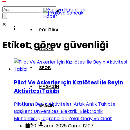
EKONOMI
POLITIKA
Etiket:
görev güvenliği
DÜNYA
SPOR
Pilot Ve Askerler İçin Kızılötesi İle Beyin
MAGAZIN
Aktivitesi Takibi
Pilotların Beyin Aktiviteleri Artık Anlık Takipte
SAĞLIK
Başkent Üniversitesi Elektrik-Elektronik
Mühendisliği öğrencileri Zelal Önay ve Onat
20 Haziran 2025 Cuma 12:07