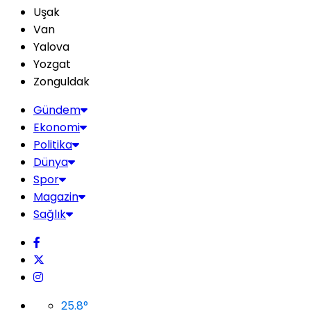
Uşak
Van
Yalova
Yozgat
Zonguldak
Gündem
Ekonomi
Politika
Dünya
Spor
Magazin
Sağlık
25.8
°