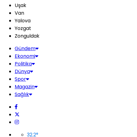
Uşak
Van
Yalova
Yozgat
Zonguldak
Gündem
Ekonomi
Politika
Dünya
Spor
Magazin
Sağlık
32.2
°