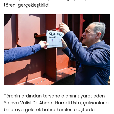
Törenin ardından tersane alanını ziyaret eden
Yalova Valisi Dr. Ahmet Hamdi Usta, çalışanlarla
bir araya gelerek hatıra kareleri oluşturdu.
Ziyarete ilişkin sosyal medya hesabından
açıklamalarda bulunan Vali Usta, “Marifet
iltifata tabidir
.
Onlar çalışıyor, üretiyor, Valiler,
yöneticiler, patronlar olarak bizler övünüyor,
gurur duyuyoruz. Asıl başarı onların” ifadelerini
kullandı.