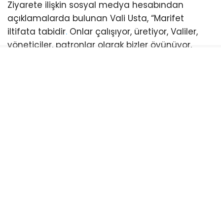
Vali Usta, projede emeği geçen tersane
işçilerine alın terleri, emekleri, Yalova’ya ve
Türkiye’ye sağladıkları katkılardan dolayı
teşekkür etti.
DR. AHMET HAMDI USTA
EKONOMI
GEMI INŞAA