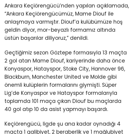
Ankara Keçiörengücü’nden yapılan açıklamada,
“Ankara Keçiörengücümüz, Mame Diouf ile
anlaşmaya varmıştır. Diouf’a kulübümüze hoş
geldin diyor, mor-beyazlı formamız altında
üstün başarılar diliyoruz,” denildi.
Geçtiğimiz sezon Göztepe formasıyla 13 maçta
2 gol atan Mame Diouf, kariyerinde daha önce
Konyaspor, Hatayspor, Stoke City, Hannover 96,
Blackburn, Manchester United ve Molde gibi
önemli kulüplerin formalarını giymişti. Süper
Lig’de Konyaspor ve Hatayspor formalarıyla
toplamda 101 maça çıkan Diouf bu maçlarda
40 gol atıp 10 da asist yapmayı başardı.
Keçiörengücü, ligde şu ana kadar oynadığı 4
maçta 1 galibiyet, 2 beraberlik ve 1 mağlubiyet