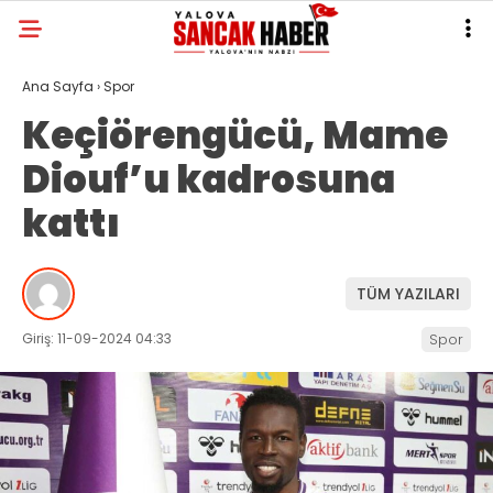
Ana Sayfa
›
Spor
Keçiörengücü, Mame
Diouf’u kadrosuna
kattı
TÜM YAZILARI
Giriş: 11-09-2024 04:33
Spor