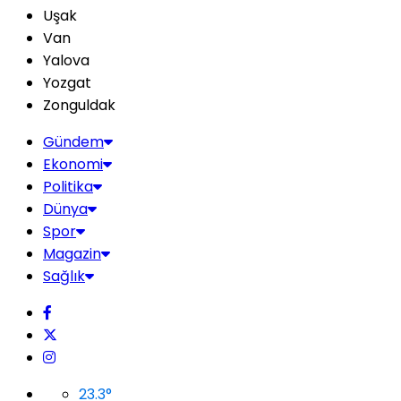
Uşak
Van
Yalova
Yozgat
Zonguldak
Gündem
Ekonomi
Politika
Dünya
Spor
Magazin
Sağlık
23.3
°