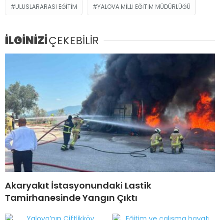
ULUSLARARASI EĞITIM
YALOVA MILLI EĞITIM MÜDÜRLÜĞÜ
İLGİNİZİ
ÇEKEBİLİR
Akaryakıt İstasyonundaki Lastik
Tamirhanesinde Yangın Çıktı