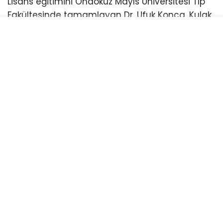
Lisans eğitimini Ondokuz Mayıs Üniversitesi Tıp
Fakültesinde tamamlayan Dr. Ufuk Konca, Kulak
Burun Boğaz uzmanlığını ise Sağlık Bilimleri
Üniversitesi Tepecik Eğitim ve Araştırma
Hastanesinde aldı.
Yalova Eğitim ve Araştırma Hastanesinde hasta
kabulüne başlayan KBB Uzmanı Dr. Ufuk
Konca’dan muayene randevusu almak isteyen
vatandaşlar, Sağlık Bakanlığı Merkezi Hekim
Randevu Sistemi (MHRS) veya ALO 182 telefon
hattı üzerinden işlemlerini gerçekleştirebilirler.
Hasta kabulüne başlayan değerli doktora hoş
geldin der başarılar dileriz.
ALO 182
DR UFUK KONCA
KBB UZMANI