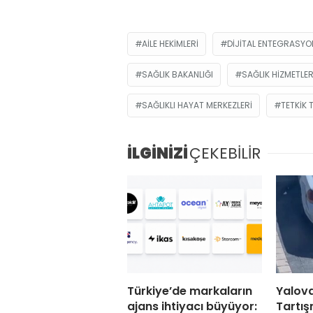
AILE HEKIMLERI
DIJITAL ENTEGRASYO
SAĞLIK BAKANLIĞI
SAĞLIK HIZMETLER
SAĞLIKLI HAYAT MERKEZLERI
TETKIK 
İLGİNİZİ
ÇEKEBİLİR
Türkiye’de markaların
Yalova
ajans ihtiyacı büyüyor:
Tartış