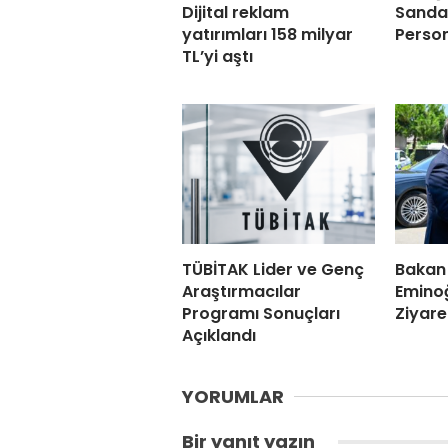
Dijital reklam
Sandal
yatırımları 158 milyar
Person
TL’yi aştı
TÜBİTAK Lider ve Genç
Bakan 
Araştırmacılar
Eminoğ
Programı Sonuçları
Ziyare
Açıklandı
YORUMLAR
Bir yanıt yazın