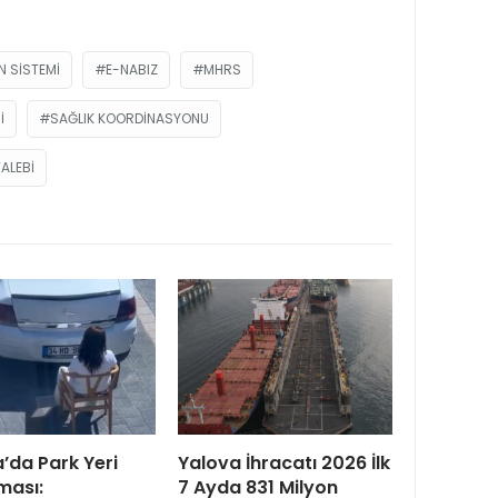
N SISTEMI
E-NABIZ
MHRS
I
SAĞLIK KOORDINASYONU
TALEBI
’da Park Yeri
Yalova İhracatı 2026 İlk
ması:
7 Ayda 831 Milyon