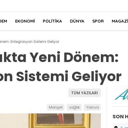
DEM
EKONOMI
POLITIKA
DÜNYA
SPOR
MAGAZ
 Dönem: Entegrasyon Sistemi Geliyor
ğlıkta Yeni Dönem:
n Sistemi Geliyor
TÜM YAZILARI
Manşet
sağlık
Yalova
SON 