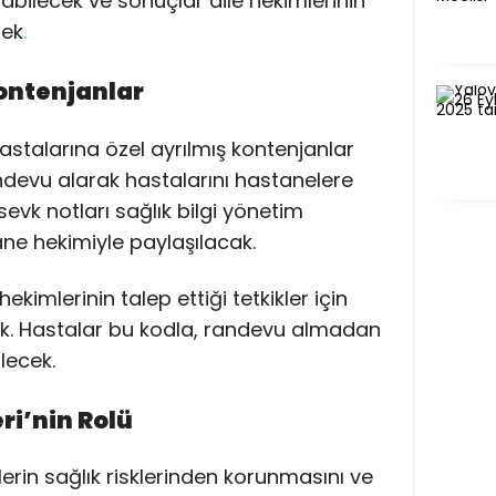
rabilecek ve sonuçlar aile hekimlerinin
cek
.
ontenjanlar
hastalarına özel ayrılmış kontenjanlar
ndevu alarak hastalarını hastanelere
evk notları sağlık bilgi yönetim
ane hekimiyle paylaşılacak.
kimlerinin talep ettiği tetkikler için
ak. Hastalar bu kodla, randevu almadan
lecek.
ri’nin Rolü
ylerin sağlık risklerinden korunmasını ve