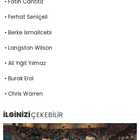
• Fatih Cantitiz
• Ferhat Seniçeli
• Berke İsmailcebi
• Langston Wilson
• Ali Yiğit Yılmaz
• Burak Erol
• Chris Warren
İLGİNİZİ
ÇEKEBİLİR