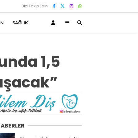
Bizi Takip Edin
IN
SAĞLIK
unda 1,5
Ulaşacak”
HABERLER