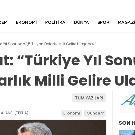
DEM
EKONOMI
POLITIKA
DÜNYA
SPOR
MAGAZ
 Yıl Sonunda 1,5 Trilyon Dolarlık Milli Gelire Ulaşacak”
t: “Türkiye Yıl Son
arlık Milli Gelire 
TÜM YAZILARI
 AJANSI (TEKHA)
Ekonomi
Gündem
SON 