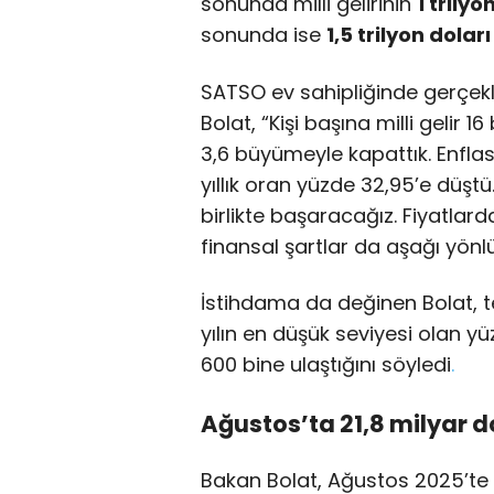
sonunda milli gelirinin
1 trily
sonunda ise
1,5 trilyon dolar
SATSO ev sahipliğinde gerçekl
Bolat, “Kişi başına milli gelir 16
3,6 büyümeyle kapattık. Enflasy
yıllık oran yüzde 32,95’e düştü
birlikte başaracağız. Fiyatlard
finansal şartlar da aşağı yönlü 
İstihdama da değinen Bolat, te
yılın en düşük seviyesi olan yü
600 bine ulaştığını söyledi
.
Ağustos’ta 21,8 milyar d
Bakan Bolat, Ağustos 2025’te