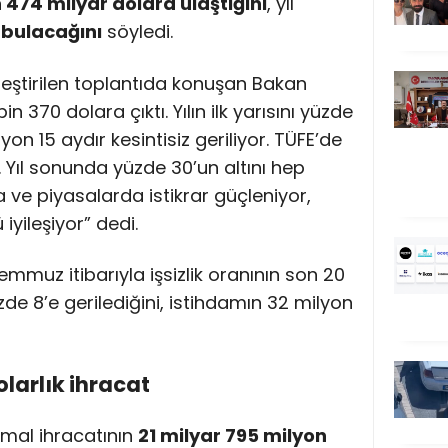
on 474 milyar dolara ulaştığını
, yıl
ı bulacağını
söyledi.
eştirilen toplantıda konuşan Bakan
 bin 370 dolara çıktı. Yılın ilk yarısını yüzde
on 15 aydır kesintisiz geriliyor. TÜFE’de
. Yıl sonunda yüzde 30’un altını hep
a ve piyasalarda istikrar güçleniyor,
iyileşiyor” dedi.
mmuz itibarıyla işsizlik oranının son 20
zde 8’e gerilediğini, istihdamın 32 milyon
olarlık ihracat
 mal ihracatının
21 milyar 795 milyon