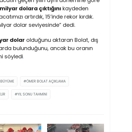
catın geçen yılın aynı dönemine göre
 milyar dolara çıktığını
kaydeden
catımızı artırdık, 15’inde rekor kırdık.
milyar dolar seviyesinde” dedi.
yar dolar
olduğunu aktaran Bolat, dış
dolarda bulunduğunu, ancak bu oranın
i söyledi
.
 BÜYÜME
ÖMER BOLAT AÇIKLAMA
ELIR
YIL SONU TAHMINI