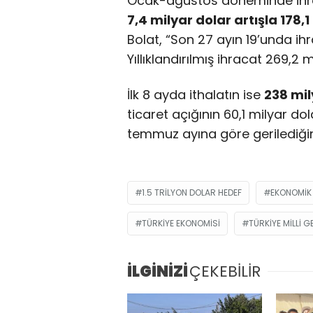
Ocak-ağustos döneminde ihra
7,4 milyar dolar artışla 178,1
Bolat, “Son 27 ayın 19’unda ihra
Yıllıklandırılmış ihracat 269,2 
İlk 8 ayda ithalatın ise
238 mil
ticaret açığının 60,1 milyar 
temmuz ayına göre gerilediğin
1.5 TRILYON DOLAR HEDEF
EKONOMIK
TÜRKIYE EKONOMISI
TÜRKIYE MILLI G
İLGİNİZİ
ÇEKEBİLİR