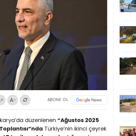
ABONE OL
+
-
akarya’da düzenlenen
“Ağustos 2025
 Toplantısı”nda
Türkiye’nin ikinci çeyrek