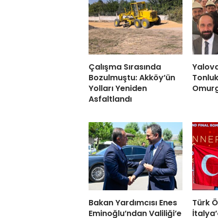
Çalışma Sırasında
Yalova
Bozulmuştu: Akköy’ün
Tonlu
Yolları Yeniden
Omurga
Asfaltlandı
Bakan Yardımcısı Enes
Türk Ö
Eminoğlu’ndan Valiliği’e
İtalya