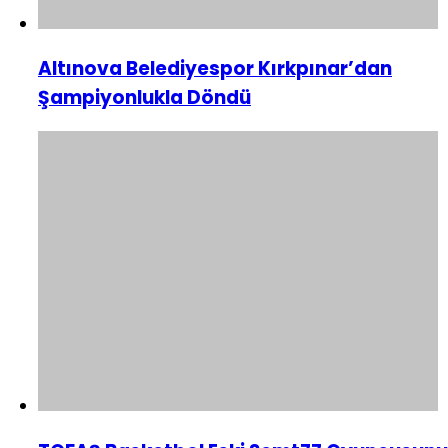
Altınova Belediyespor Kırkpınar’dan
Şampiyonlukla Döndü