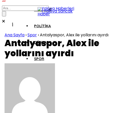
EKONOMI
POLITIKA
Ana Sayfa
›
Spor
›
Antalyaspor, Alex ile yollarını ayırdı
Antalyaspor, Alex ile
DÜNYA
yollarını ayırdı
SPOR
MAGAZIN
SAĞLIK