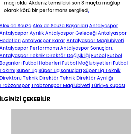
maçı oldu. Akdeniz temsilcisi, son 3 maçta mağlup
olarak kötü bir performans sergiledi
.
Alex de Souza
Alex de Souza Başarıları
Antalyaspor
Antalyaspor Ayrılık
Antalyaspor Geleceği
Antalyaspor
Hedefleri
Antalyaspor Karar
Antalyaspor Mağlubiyeti
Antalyaspor Performansı
Antalyaspor Sonuçları.
Antalyaspor Teknik Direktör Değişikliği
Futbol
Futbol
Başarıları
Futbol Haberleri
Futbol Mağlubiyetleri
Futbol
Takımı
Süper Lig
Süper Lig sonuçları
Süper Lig Teknik
Direktörü
Teknik Direktör
Teknik Direktör Ayrılığı
Trabzonspor
Trabzonspor Mağlubiyeti
Türkiye Kupası
İLGİNİZİ
ÇEKEBİLİR