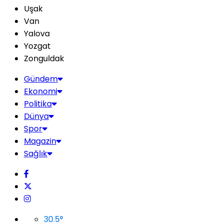
Uşak
Van
Yalova
Yozgat
Zonguldak
Gündem
Ekonomi
Politika
Dünya
Spor
Magazin
Sağlık
30.5
°