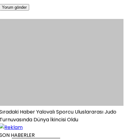
Sıradaki Haber
Yalovalı Sporcu Uluslararası Judo
Turnuvasında Dünya İkincisi Oldu
SON HABERLER