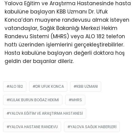
Yalova Eğitim ve Araştırma Hastanesinde hasta
kabulüne başlayan KBB Uzmanı Dr. Ufuk
Konca’dan muayene randevusu almak isteyen
vatandaşlar, Sağlık Bakanlığı Merkezi Hekim
Randevu Sistemi (MHRS) veya ALO 182 telefon
hattı üzerinden işlemlerini gerçekleştirebilirler.
Hasta kabulüne başlayan değerli doktora hoş
geldin der başarılar dileriz.
ALO 182
DR UFUK KONCA
KBB UZMANI
KULAK BURUN BOĞAZ HEKIMI
MHRS
YALOVA EĞITIM VE ARAŞTIRMA HASTANESI
YALOVA HASTANE RANDEVU
YALOVA SAĞLIK HABERLERI