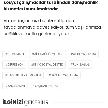
sosyal çalışmacılar tarafından danışmanlık
hizmetleri sunulmaktadır.
Vatandaşlarımızı bu hizmetlerden
faydalanmaya davet ediyor, tüm yaşlılarımıza
sağlıklı ve mutlu günler diliyoruz
.
18-24 MART
AILE SAĞLIĞI MERKEZI
AKTIF YAŞLANMA
DEPRESYON
PSIKOSOSYAL DESTEK
RUH SAĞLIĞI
SAĞLIKLI HAYAT MERKEZI
SAĞLIKLI YAŞLANMA
YAŞLI BAKIMI
YAŞLILAR HAFTASI
İLGİNİZİ
ÇEKEBİLİR