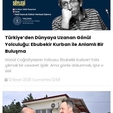
Türkiye’den Dünyaya Uzanan Gönül
Yolculuğu: Ebubekir Kurban ile Anlamlı Bir
Buluşma
Gönül Coğrafyasının Yolcusu: Ebubekir Kurban“Yola
çıkmak bir cesaret işidir. Ama gönle dokunmak, işte o
asıl
12 Nisan 2025 Cumartesi 12:58