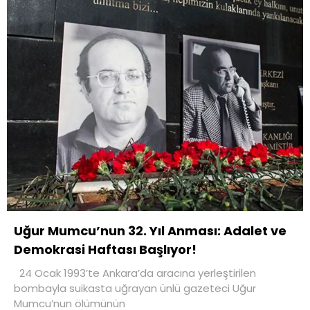
Uğur Mumcu’nun 32. Yıl Anması: Adalet ve
Demokrasi Haftası Başlıyor!
24 Ocak 1993’te Ankara’da aracına yerleştirilen
bombayla suikasta uğrayan ünlü gazeteci Uğur
Mumcu’nun ölümünün