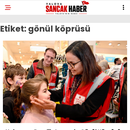
Etiket:
gönül köprüsü