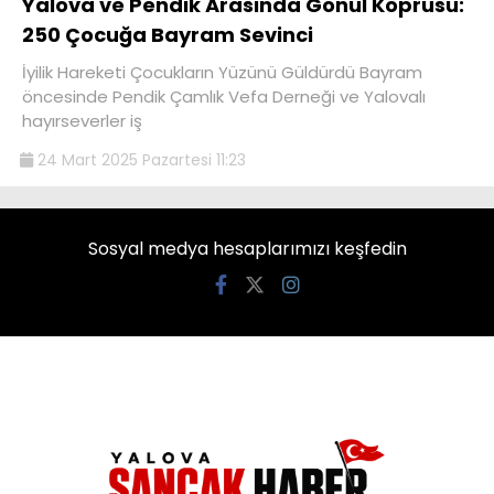
Yalova ve Pendik Arasında Gönül Köprüsü:
250 Çocuğa Bayram Sevinci
İyilik Hareketi Çocukların Yüzünü Güldürdü Bayram
öncesinde Pendik Çamlık Vefa Derneği ve Yalovalı
hayırseverler iş
24 Mart 2025 Pazartesi 11:23
Sosyal medya hesaplarımızı keşfedin