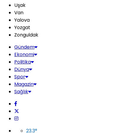
Uşak
Van
Yalova
Yozgat
Zonguldak
Gündem
Ekonomi
Politika
Dünya
Spor
Magazin
Sağlık
23.3
°