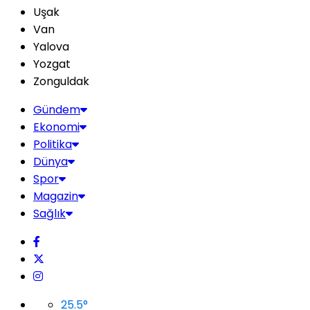
Uşak
Van
Yalova
Yozgat
Zonguldak
Gündem
Ekonomi
Politika
Dünya
Spor
Magazin
Sağlık
25.5
°