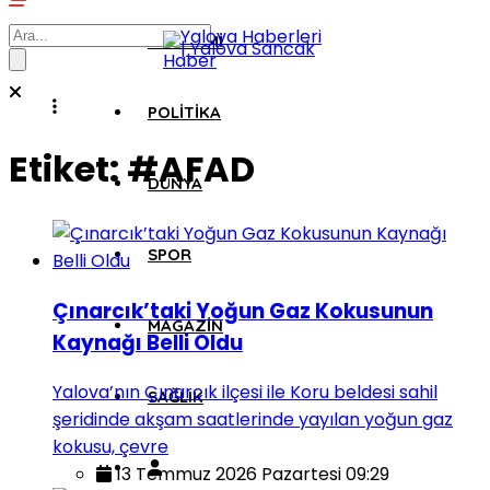
EKONOMI
POLITIKA
Etiket:
#AFAD
DÜNYA
SPOR
Çınarcık’taki Yoğun Gaz Kokusunun
MAGAZIN
Kaynağı Belli Oldu
Yalova’nın Çınarcık ilçesi ile Koru beldesi sahil
SAĞLIK
şeridinde akşam saatlerinde yayılan yoğun gaz
kokusu, çevre
13 Temmuz 2026 Pazartesi 09:29