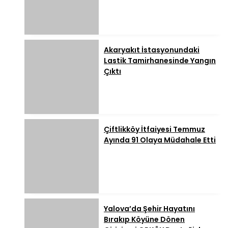
Akaryakıt İstasyonundaki
Lastik Tamirhanesinde Yangın
Çıktı
Çiftlikköy İtfaiyesi Temmuz
Ayında 91 Olaya Müdahale Etti
Yalova’da Şehir Hayatını
Bırakıp Köyüne Dönen