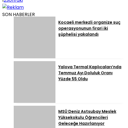
1
2
Sonraki
SON HABERLER
Kocaeli merkezli organize suç
operasyonunun firari iki
şüphelisi yakalandı
Yalova Termal Kaplıcaları’nda
Temmuz Ayı Doluluk Oranı
Yüzde 55 Oldu
MSÜ Deniz Astsubay Meslek
Yüksekokulu Öğrencileri
Geleceğe Hazırlanıyor