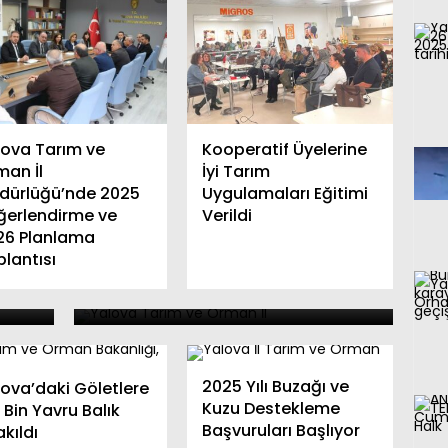
lova Tarım ve
Kooperatif Üyelerine
man İl
İyi Tarım
dürlüğü’nde 2025
Uygulamaları Eğitimi
ğerlendirme ve
Verildi
26 Planlama
Tarım Orman İl Müdürü
lantısı
 ve
Mustafa İlmeç’ten 16 Ekim
Dünya Gıda Günü Mesajı
2025 Yılı Buzağı ve
lova’daki Göletlere
Kuzu Destekleme
 Bin Yavru Balık
Başvuruları Başlıyor
akıldı