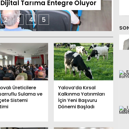
r Dijital Tarıma Entegre Oluyor
2
3
4
5
SON
ovalı Üreticilere
Yalova’da Kırsal
sarruflu Sulama ve
Kalkınma Yatırımları
çete Sistemi
İçin Yeni Başvuru
timi
Dönemi Başladı