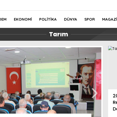
DEM
EKONOMI
POLITIKA
DÜNYA
SPOR
MAGAZ
Tarım
Eğitim-Bir-Sen Yalova Şube
ydoğdu:
Başkanı Ahmet
2
oğal ve
Kotçioğlu’ndan Vali Dr. Hülya
R
”
Kaya’ya Ziyaret
D