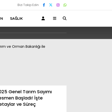
Bizi Takip Edin
IN
SAĞLIK
025 Genel Tarım Sayımı
İŞKUR’dan Cami ve
esmen Başladı! İşte
Kurslarına Temizli
etaylar ve Süreç
Desteği
Yalova’da Biçerdöver Sahipleri Ve Oper