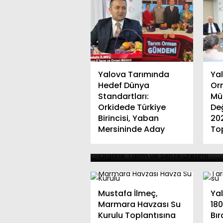
Yalova Tarımında
Ya
Hedef Dünya
Or
Standartları:
Mü
Orkidede Türkiye
De
Birincisi, Yaban
Yalova’da Çiftçilere
20
Mersininde Aday
Top
Organik Aronya Gübresi
Kıvırcık Fidesi Dağıtıldı
Mustafa İlmeç,
Ya
Marmara Havzası Su
180
Kurulu Toplantısına
Bır