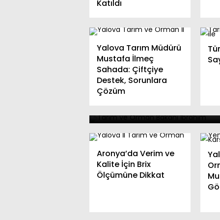
Katıldı
Yalova Tarım Müdürü
Tü
Mustafa İlmeç
Sa
Tarım ve Orman Bakanı
Sahada: Çiftçiye
Destek, Sorunlara
Yumaklı, 45 Orman
Çözüm
Yangınının Kontrol Altı
Alındığını Açıkladı
Aronya’da Verim ve
Yal
Kalite İçin Brix
Or
Ölçümüne Dikkat
Mu
Gö