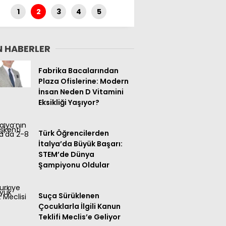
Yönelik Yangın Önleme Toplantısı Dü
1
2
3
4
5
 HABERLER
Fabrika Bacalarından
Plaza Ofislerine: Modern
İnsan Neden D Vitamini
Eksikliği Yaşıyor?
Türk Öğrencilerden
İtalya’da Büyük Başarı:
STEM’de Dünya
Şampiyonu Oldular
Suça Sürüklenen
Çocuklarla İlgili Kanun
Teklifi Meclis’e Geliyor