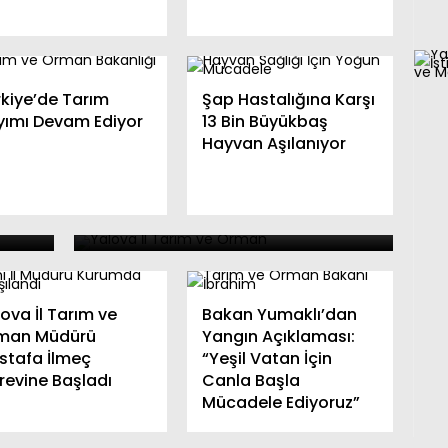
rkiye’de Tarım
Şap Hastalığına Karşı
yımı Devam Ediyor
13 Bin Büyükbaş
Hayvan Aşılanıyor
Kahverengi Kokarca ile
na
Mücadelede Etkin Adımlar
Atılıyor
ova İl Tarım ve
Bakan Yumaklı’dan
man Müdürü
Yangın Açıklaması:
stafa İlmeç
“Yeşil Vatan İçin
revine Başladı
Canla Başla
Mücadele Ediyoruz”