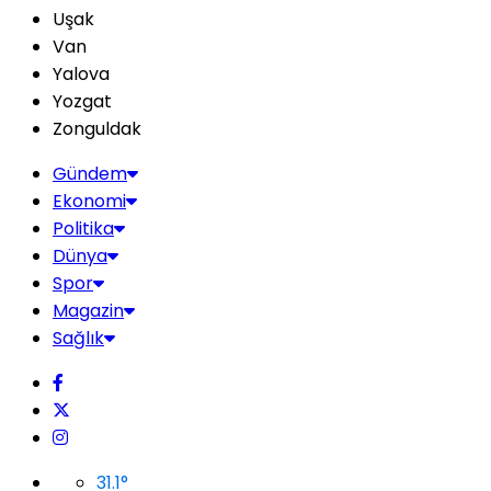
Uşak
Van
Yalova
Yozgat
Zonguldak
Gündem
Ekonomi
Politika
Dünya
Spor
Magazin
Sağlık
31.1
°