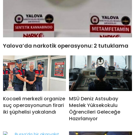
Yalova’da narkotik operasyonu: 2 tutuklama
Kocaeli merkezli organize
MSÜ Deniz Astsubay
suç operasyonunun firari
Meslek Yüksekokulu
iki şüphelisi yakalandı
Öğrencileri Geleceğe
Hazırlanıyor