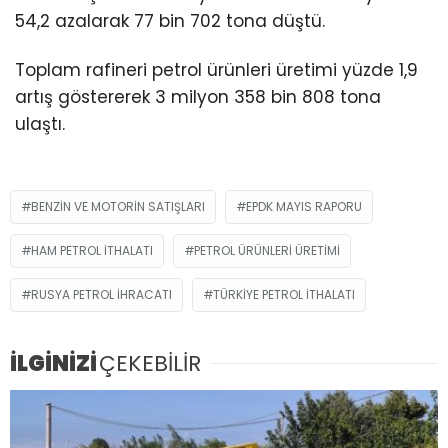
54,2 azalarak 77 bin 702 tona düştü.
Toplam rafineri petrol ürünleri üretimi yüzde 1,9
artış göstererek 3 milyon 358 bin 808 tona
ulaştı.
BENZIN VE MOTORIN SATIŞLARI
EPDK MAYIS RAPORU
HAM PETROL ITHALATI
PETROL ÜRÜNLERI ÜRETIMI
RUSYA PETROL IHRACATI
TÜRKIYE PETROL ITHALATI
İLGİNİZİ
ÇEKEBİLİR