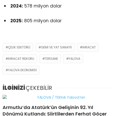
2024:
578 milyon dolar
2025:
805 milyon dolar
ÇELIK SEKTÖRÜ
GEMI VE YAT SANAYII
İHRACAT
IHRACAT REKORU
TERSANE
YALOVA
YALOVA EKONOMISI
İLGİNİZİ
ÇEKEBİLİR
Armutlu’da Atatürk’ün Gelişinin 92. Yıl
Dönümü Kutlandı: Siirtlilerden Ferhat Göçer