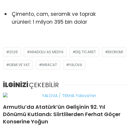
Çimento, cam, seramik ve toprak
ürünleri: 1 milyon 395 bin dolar
2026
ANADOLU AS MEDYA
DIŞ TICARET
EKONOMI
GEMI VE YAT
İHRACAT
YALOVA
İLGİNİZİ
ÇEKEBİLİR
Armutlu’da Atatürk’ün Gelişinin 92. Yıl
Dönümü Kutlandı: Siirtlilerden Ferhat Göçer
Konserine Yoğun