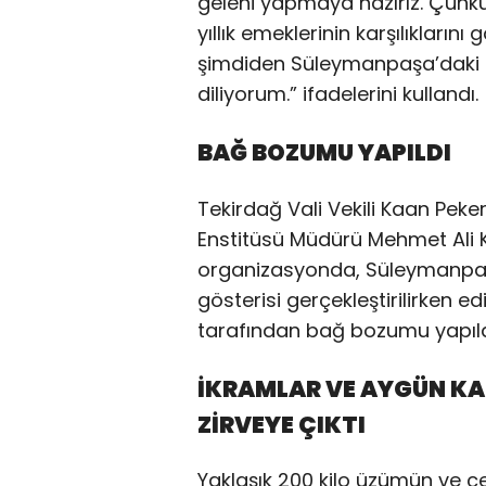
geleni yapmaya hazırız. Çünkü
yıllık emeklerinin karşılıkların
şimdiden Süleymanpaşa’daki t
diliyorum.” ifadelerini kullandı.
BAĞ BOZUMU YAPILDI
Tekirdağ Vali Vekili Kaan Peke
Enstitüsü Müdürü Mehmet Ali K
organizasyonda, Süleymanpaşa
gösterisi gerçekleştirilirken e
tarafından bağ bozumu yapıld
İKRAMLAR VE AYGÜN KA
ZİRVEYE ÇIKTI
Yaklaşık 200 kilo üzümün ve çe