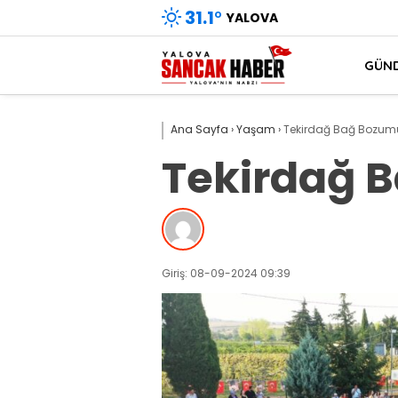
31.1
°
YALOVA
GÜN
Ana Sayfa
›
Yaşam
›
Tekirdağ Bağ Bozumu
Tekirdağ B
Giriş: 08-09-2024 09:39