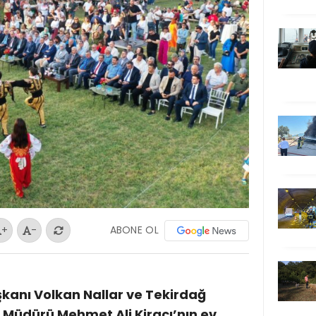
ABONE OL
+
-
anı Volkan Nallar ve Tekirdağ
ü Müdürü Mehmet Ali Kiracı’nın ev