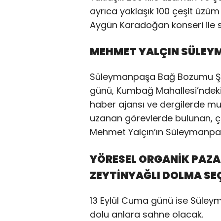
ayrıca yaklaşık 100 çeşit üzü
Aygün Karadoğan konseri ile s
MEHMET YALÇIN SÜLEYM
Süleymanpaşa Bağ Bozumu Şen
günü, Kumbağ Mahallesi’ndeki 
haber ajansı ve dergilerde mu
uzanan görevlerde bulunan, çık
Mehmet Yalçın’ın Süleymanpaşa
YÖRESEL ORGANİK PAZA
ZEYTİNYAĞLI DOLMA SE
13 Eylül Cuma günü ise Süle
dolu anlara sahne olacak.