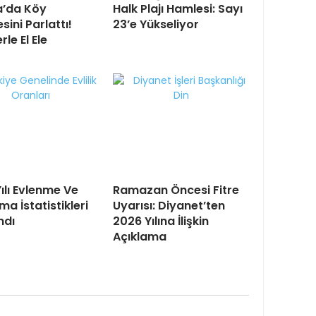
a’da Köy
Halk Plajı Hamlesi: Sayı
ini Parlattı!
23’e Yükseliyor
le El Ele
ılı Evlenme Ve
Ramazan Öncesi Fitre
a İstatistikleri
Uyarısı: Diyanet’ten
ndı
2026 Yılına İlişkin
Açıklama