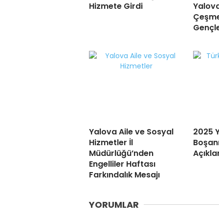
Hizmete Girdi
Yalov
Çeşmes
Gençler
Yalova Aile ve Sosyal
2025 Y
Hizmetler İl
Boşanm
Müdürlüğü’nden
Açıkla
Engelliler Haftası
Farkındalık Mesajı
YORUMLAR