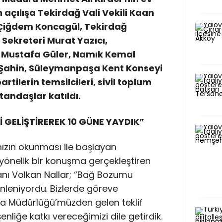
 açılışa Tekirdağ Vali Vekili Kaan
i Çiğdem Koncagül, Tekirdağ
Sekreteri Murat Yazıcı,
ustafa Güler, Namık Kemal
 Şahin, Süleymanpaşa Kent Konseyi
rtilerin temsilcileri, sivil toplum
atandaşlar katıldı.
İ GELİŞTİREREK 10 GÜNE YAYDIK”
mızın okunması ile başlayan
yönelik bir konuşma gerçekleştiren
nı Volkan Nallar; “Bağ Bozumu
leniyordu. Bizlerde göreve
ma Müdürlüğü’müzden gelen teklif
liğe katkı vereceğimizi dile getirdik.