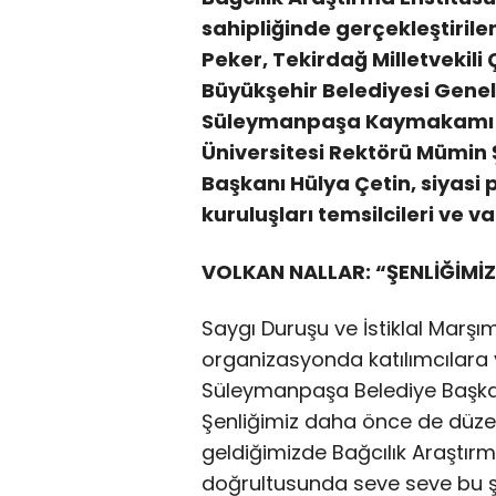
sahipliğinde gerçekleştirilen
Peker, Tekirdağ Milletvekil
Büyükşehir Belediyesi Genel 
Süleymanpaşa Kaymakamı M
Üniversitesi Rektörü Mümin
Başkanı Hülya Çetin, siyasi pa
kuruluşları temsilcileri ve v
VOLKAN NALLAR: “ŞENLİĞİMİZ
Saygı Duruşu ve İstiklal Marşı
organizasyonda katılımcılara 
Süleymanpaşa Belediye Başka
Şenliğimiz daha önce de düzen
geldiğimizde Bağcılık Araştır
doğrultusunda seve seve bu şen