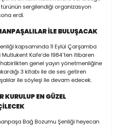
m türünün sergilendiği organizasyon
ona erdi.
ANPAŞALILAR İLE BULUŞACAK
liği kapsamında 11 Eylül Çarşamba
Mutlukent Kafe’de 1984’ten itibaren
habirlikten genel yayın yönetmenliğine
ardığı 3 kitabı ile de ses getiren
lılar ile söyleşi ile devam edecek.
R KURULUP EN GÜZEL
ÇİLECEK
ymanpaşa Bağ Bozumu Şenliği heyecan