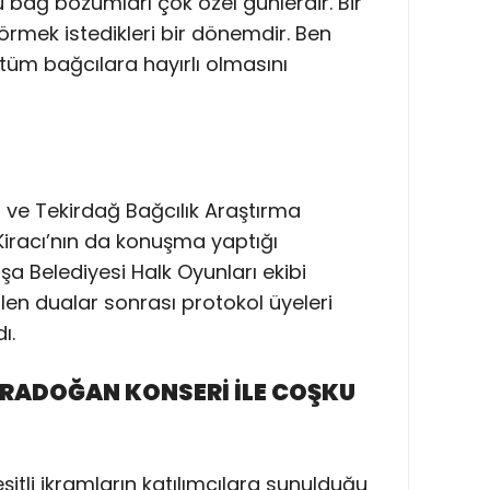
 bağ bozumları çok özel günlerdir. Bir
ı görmek istedikleri bir dönemdir. Ben
üm bağcılara hayırlı olmasını
r ve Tekirdağ Bağcılık Araştırma
iracı’nın da konuşma yaptığı
 Belediyesi Halk Oyunları ekibi
dilen dualar sonrası protokol üyeleri
ı.
RADOĞAN KONSERİ İLE COŞKU
şitli ikramların katılımcılara sunulduğu