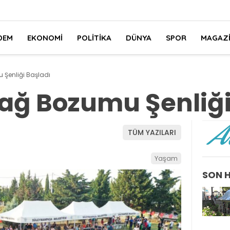
DEM
EKONOMI
POLITIKA
DÜNYA
SPOR
MAGAZ
 Şenliği Başladı
ağ Bozumu Şenliği
TÜM YAZILARI
Yaşam
SON 