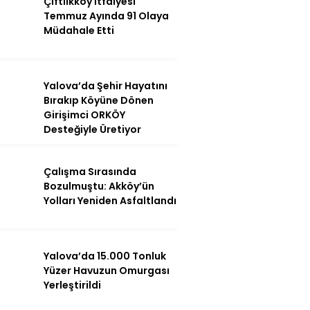
Çiftlikköy İtfaiyesi
Temmuz Ayında 91 Olaya
Sağlık
Müdahale Etti
Teknoloji
Yalova’da Şehir Hayatını
Bırakıp Köyüne Dönen
Girişimci ORKÖY
WhatsApp
Desteğiyle Üretiyor
İhbar Hattı
Çalışma Sırasında
Bozulmuştu: Akköy’ün
Yolları Yeniden Asfaltlandı
Facebook
Yalova’da 15.000 Tonluk
Yüzer Havuzun Omurgası
Instagram
Yerleştirildi