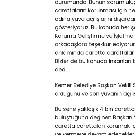
durumunda. Bunun sorumluluğ
carettaların korunması için he
adına yuva açılışlarını dışard
gösteriyoruz. Bu konuda her ş
Koruma Geliştirme ve İşletme K
arkadaşlara teşekkür ediyorum
anlamında caretta carettalar
Bizler de bu konuda insanları 
dedi.
Kemer Belediye Başkan Vekili
olduğunu ve son yuvanın açılışı
Bu sene yaklaşık 4 bin carett
buluştuğuna değinen Başkan V
caretta carettaları korumak içi
ve vermeye devam edeceklerin