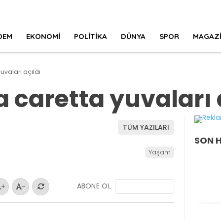
DEM
EKONOMI
POLITIKA
DÜNYA
SPOR
MAGAZ
uvaları açıldı
 caretta yuvaları 
TÜM YAZILARI
SON 
Yaşam
ABONE OL
+
-