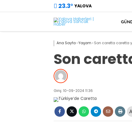
23.3
°
YALOVA
GÜN
Ana Sayfa
›
Yaşam
›
Son caretta caretta y
Son caretta
Giriş: 10-09-2024 11:36