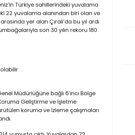
iz’in Türkiye sahillerindeki yuvalama
eki 22 yuvalama alanından biri olan ve
ı arasında yer alan Çıralı’da bu yıl ardı
umbağalarıyla son 30 yılın rekoru 180
Genel Müdürlüğüne bağlı 6’ıncı Bölge
Koruma Geliştirme ve İşletme
yürütülen koruma ve izleme çalışmaları
andı.
214 yumurta çıktı. Yuvalardan 72