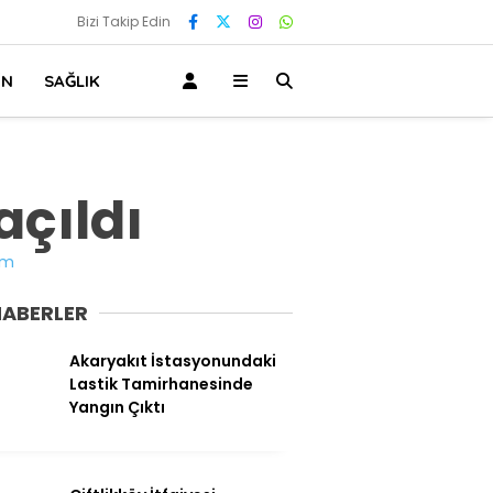
Bizi Takip Edin
IN
SAĞLIK
açıldı
Gündem
HABERLER
Ekonomi
Politika
Akaryakıt İstasyonundaki
Lastik Tamirhanesinde
Dünya
Yangın Çıktı
Spor
Magazin