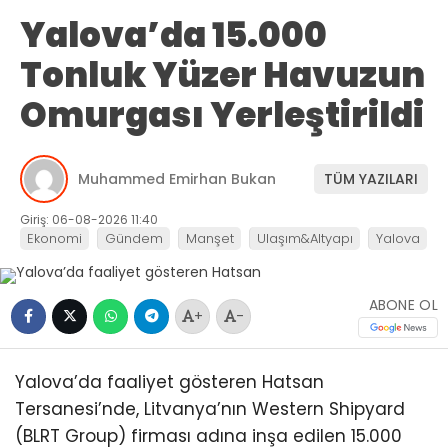
Yalova’da 15.000
Tonluk Yüzer Havuzun
Omurgası Yerleştirildi
Muhammed Emirhan Bukan
TÜM YAZILARI
Giriş: 06-08-2026 11:40
Ekonomi
Gündem
Manşet
Ulaşım&Altyapı
Yalova
ABONE OL
+
-
Yalova’da faaliyet gösteren Hatsan
Tersanesi’nde, Litvanya’nın Western Shipyard
(BLRT Group) firması adına inşa edilen 15.000