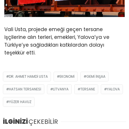
Vali Usta, projede emeği geçen tersane
işçilerine alın terleri, emekleri, Yalova’ya ve
Türkiye’ye sağladıkları katkılardan dolayı
teşekkür etti.
DR. AHMET HAMDI USTA
EKONOMI
GEMI INŞAA
HATSAN TERSANESI
LITVANYA
TERSANE
YALOVA
YÜZER HAVUZ
İLGİNİZİ
ÇEKEBİLİR