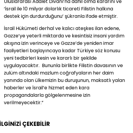
Uluslararası Adalet Divanı’na dahil olma kararını ve
‘İsrail ile 10 milyar dolarlık ticareti Filistin halkına
destek için durdurduğunu’ şükranla ifade etmiştir.
İsrail Hükümeti derhal ve kalıcı ateşkes ilan edene,
Gazze’ye yeterli miktarda ve kesintisiz insani yardım
akışına izin verinceye ve Gazze’de yeniden imar
faaliyetleri başlayıncaya kadar Türkiye söz konusu
yeni tedbirleri kesin ve kararlı bir şekilde
uygulayacaktır. Bununla birlikte Filistin davasının ve
zulüm altındaki mazlum coğrafyaların her daim
yanında olan ülkemizin bu duruşunun, maksatlı yalan
haberler ve İsrail’e hizmet eden kara
propagandalarla gölgelenmesine izin
verilmeyecektir.”
İLGİNİZİ
ÇEKEBİLİR