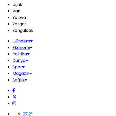
Uşak
Van
Yalova
Yozgat
Zonguldak
Gündem
Ekonomi
Politika
Dünya
Spor
Magazin
Sağlık
27.2
°