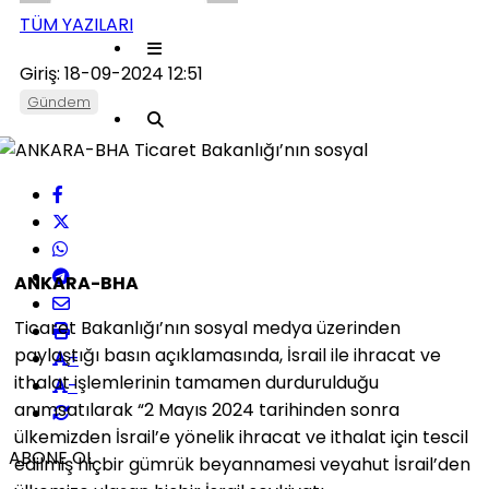
TÜM YAZILARI
Giriş: 18-09-2024 12:51
Gündem
ANKARA-BHA
Ticaret Bakanlığı’nın sosyal medya üzerinden
paylaştığı basın açıklamasında, İsrail ile ihracat ve
+
ithalat işlemlerinin tamamen durdurulduğu
-
anımsatılarak “2 Mayıs 2024 tarihinden sonra
ülkemizden İsrail’e yönelik ihracat ve ithalat için tescil
ABONE OL
edilmiş hiçbir gümrük beyannamesi veyahut İsrail’den