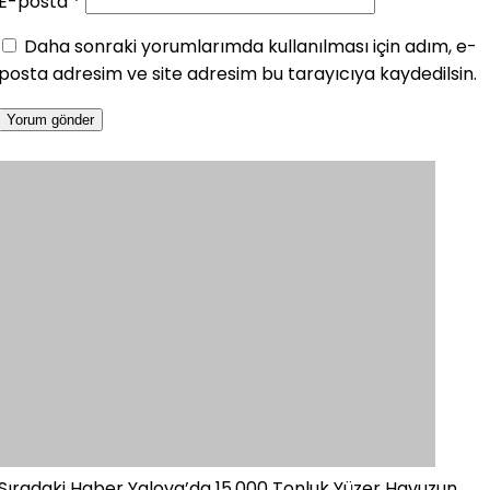
E-posta
*
Daha sonraki yorumlarımda kullanılması için adım, e-
posta adresim ve site adresim bu tarayıcıya kaydedilsin.
Sıradaki Haber
Yalova’da 15.000 Tonluk Yüzer Havuzun