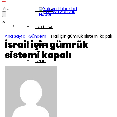
EKONOMI
POLITIKA
Ana Sayfa
›
Gündem
›
İsrail için gümrük sistemi kapalı
İsrail için gümrük
DÜNYA
sistemi kapalı
SPOR
MAGAZIN
SAĞLIK