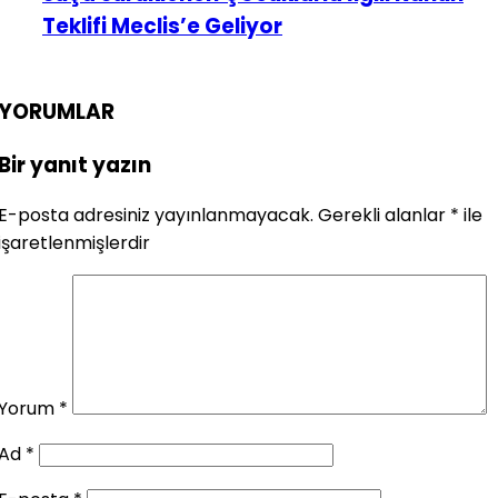
Teklifi Meclis’e Geliyor
YORUMLAR
Bir yanıt yazın
E-posta adresiniz yayınlanmayacak.
Gerekli alanlar
*
ile
işaretlenmişlerdir
Yorum
*
Ad
*