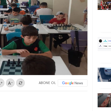
ABONE OL
+
-