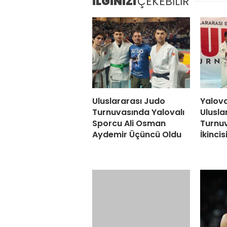
İLGİNİZİ
ÇEKEBİLİR
Uluslararası Judo
Yalova
Turnuvasında Yalovalı
Ulusla
Sporcu Ali Osman
Turnu
Aydemir Üçüncü Oldu
İkincis