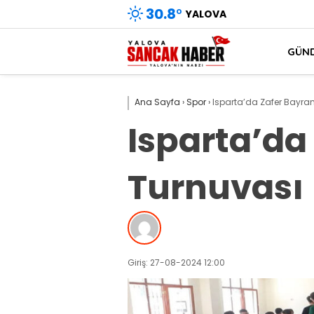
30.8
°
YALOVA
GÜN
Ana Sayfa
›
Spor
›
Isparta’da Zafer Bayra
Isparta’da
Turnuvası
Giriş: 27-08-2024 12:00