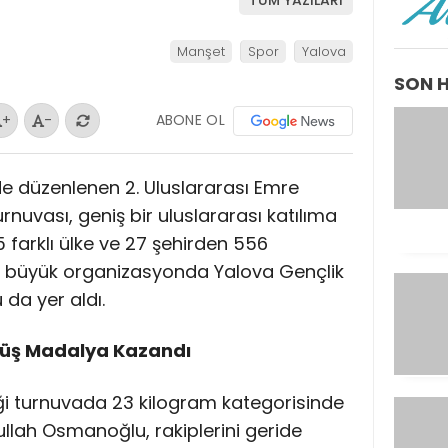
TÜM YAZILARI
Manşet
Spor
Yalova
SON 
ABONE OL
+
-
e düzenlenen 2. Uluslararası Emre
nuvası, geniş bir uluslararası katılıma
5 farklı ülke ve 27 şehirden 556
u büyük organizasyonda Yalova Gençlik
da yer aldı.
üş Madalya Kazandı
iği turnuvada 23 kilogram kategorisinde
llah Osmanoğlu, rakiplerini geride