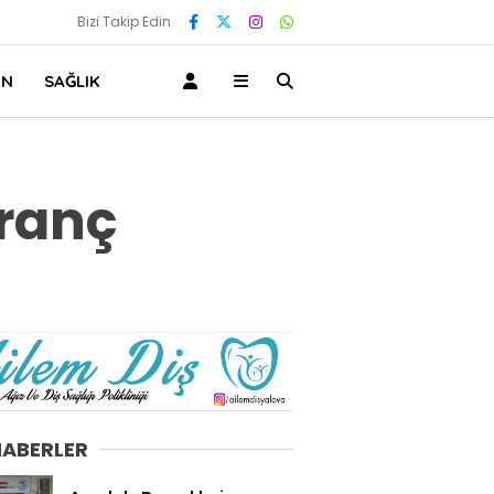
Bizi Takip Edin
IN
SAĞLIK
tranç
HABERLER