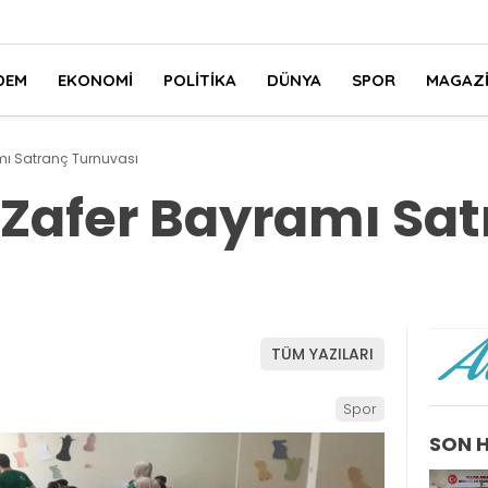
DEM
EKONOMI
POLITIKA
DÜNYA
SPOR
MAGAZ
mı Satranç Turnuvası
 Zafer Bayramı Sa
TÜM YAZILARI
Spor
SON 