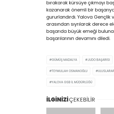
bırakarak kürsüye çıkmayı ba
kazanarak önemli bir başarıy
gururlandırdı. Yalova Gençlik v
arasından sıyrılarak derece 
başarıda büyük emeği bulunan
başarılarının devamını diledi.
GÜMÜŞ MADALYA
JUDO BAŞARISI
TEYMULLAH OSMANOĞLU
ULUSLARAR
YALOVA GSB IL MÜDÜRLÜĞÜ
İLGİNİZİ
ÇEKEBİLİR