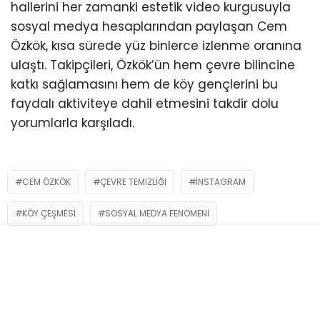
hallerini her zamanki estetik video kurgusuyla
sosyal medya hesaplarından paylaşan Cem
Özkök, kısa sürede yüz binlerce izlenme oranına
ulaştı. Takipçileri, Özkök’ün hem çevre bilincine
katkı sağlamasını hem de köy gençlerini bu
faydalı aktiviteye dahil etmesini takdir dolu
yorumlarla karşıladı.
CEM ÖZKÖK
ÇEVRE TEMIZLIĞI
INSTAGRAM
KÖY ÇEŞMESI
SOSYAL MEDYA FENOMENI
TEMIZLIK VIDEOSU
YALOVA
İLGİNİZİ
ÇEKEBİLİR