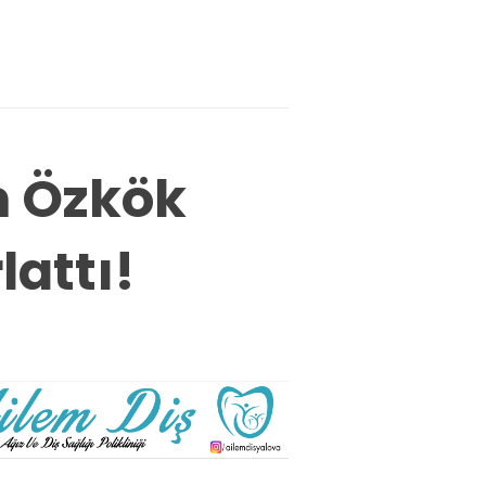
m Özkök
attı!