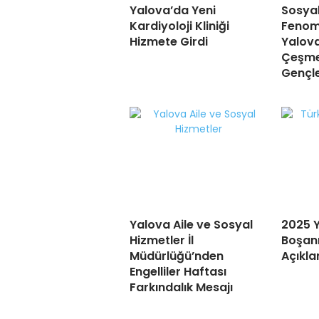
Yalova’da Yeni
Sosya
Kardiyoloji Kliniği
Fenom
Hizmete Girdi
Yalov
Çeşmes
Gençler
Yalova Aile ve Sosyal
2025 Y
Hizmetler İl
Boşanm
Müdürlüğü’nden
Açıkla
Engelliler Haftası
Farkındalık Mesajı