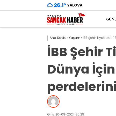
26.1
°
YALOVA
GÜN
Ana Sayfa
›
Yaşam
›
İBB Şehir Tiyatroları 
İBB Şehir T
Dünya İçin
perdelerin
Giriş: 20-09-2024 20:29