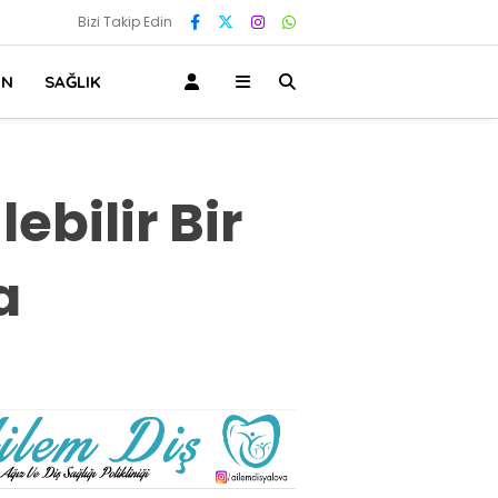
Bizi Takip Edin
IN
SAĞLIK
ebilir Bir
a