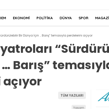
DEM
EKONOMI
POLITIKA
DÜNYA
SPOR
MAGAZ
“Sürdürülebilir Bir Dünya İçin … Barış” temasıyla perdelerini açıyor
iyatroları “Sürdürül
 … Barış” temasıyl
i açıyor
TÜM YAZILARI
Yaşam