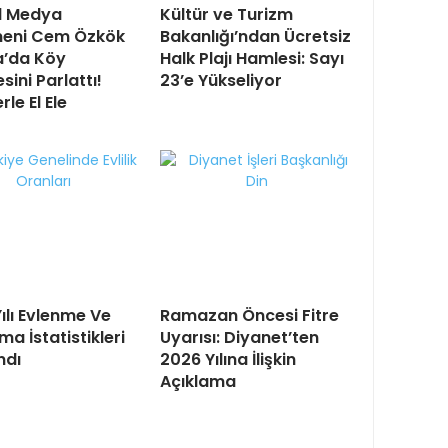
l Medya
Kültür ve Turizm
eni Cem Özkök
Bakanlığı’ndan Ücretsiz
a’da Köy
Halk Plajı Hamlesi: Sayı
ini Parlattı!
23’e Yükseliyor
le El Ele
ılı Evlenme Ve
Ramazan Öncesi Fitre
a İstatistikleri
Uyarısı: Diyanet’ten
ndı
2026 Yılına İlişkin
Açıklama