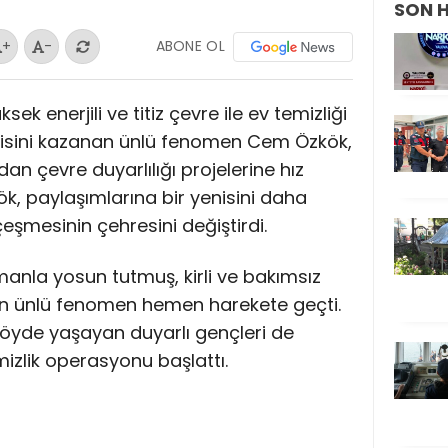
SON 
ABONE OL
+
-
k enerjili ve titiz çevre ile ev temizliği
enisini kazanan ünlü fenomen Cem Özkök,
an çevre duyarlılığı projelerine hız
, paylaşımlarına bir yenisini daha
çeşmesinin çehresini değiştirdi.
nla yosun tutmuş, kirli ve bakımsız
den ünlü fenomen hemen harekete geçti.
öyde yaşayan duyarlı gençleri de
izlik operasyonu başlattı.