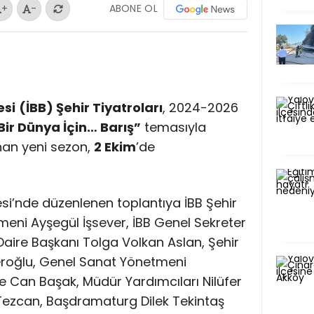
ABONE OL
+
-
esi
(İBB) Şehir Tiyatroları
, 2024-2026
Bir Dünya İçin… Barış”
temasıyla
unan yeni sezon,
2 Ekim
’de
si’nde düzenlenen toplantıya İBB Şehir
meni Ayşegül İşsever, İBB Genel Sekreter
 Daire Başkanı Tolga Volkan Aslan, Şehir
eroğlu, Genel Sanat Yönetmeni
 Can Başak, Müdür Yardımcıları Nilüfer
Tezcan, Başdramaturg Dilek Tekintaş