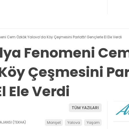
i Cem Özkök Yalova’da Köy Çeşmesini Parlattı! Gençlerle El Ele Verdi
dya Fenomeni Ce
Köy Çeşmesini Parl
l Ele Verdi
TÜM YAZILARI
AJANSI (TEKHA)
Manşet
Yalova
Yaşam