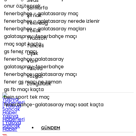
Sivas
onur özütoprak
Şanlıurfa
fenerbahçe – galatasaray maç
Şırnak
fenerbahçe – galatasaray nerede izlenir
Tekirdağ
fenerbahçe – galatasaray maçları
Tokat
galatasaray-fenerbahçe maçı
Trabzon
maç saat kaçta
Tunceli
gs fener maçı
Uşak
fenerbahçe-galatasaray
Van
galatasaray-fenerbahçe
Yalova
fenerbahçe-galatasaray maçı
Yozgat
fener gs maçı ne zaman
Zonguldak
gs fb maçı kaçta
bein sport tek maç
fenerbahçe-galatasaray maçı saat kaçta
Yalova
Haberleri
| Yalova
Sancak
GÜNDEM
Haber