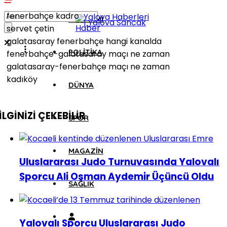
fenerbahçe kadro
EKONOMI
servet çetin
galatasaray fenerbahçe hangi kanalda
POLITIKA
fenerbahçe-galatasaray maçı ne zaman
galatasaray-fenerbahçe maçı ne zaman
kadıköy
DÜNYA
İLGİNİZİ
ÇEKEBİLİR
SPOR
MAGAZIN
Uluslararası Judo Turnuvasında Yalovalı
Sporcu Ali Osman Aydemir Üçüncü Oldu
SAĞLIK
Yalovalı Sporcu Uluslararası Judo