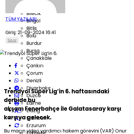
Bayburt
Bilecik
TÜM YAZILARI
Bingöl
Bitlis
Giriş: 21-09-2024 16:41
Bolu
Spor
Burdur
Bursa
Çanakkale
Çankırı
Çorum
Denizli
Diyarbakır
Trendyol Süper Lig’in 6. haftasındaki
Düzce
derbide bu
Edirne
akşam Fenerbahçe ile Galatasaray karşı
+
Elazığ
karşıya gelecek.
-
Erzincan
Erzurum
Bu maçın video yardımcı hakem görevini (VAR) Onur
Eskişehir