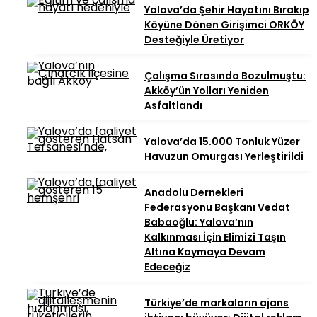
Yalova’da Şehir Hayatını Bırakıp
Köyüne Dönen Girişimci ORKÖY
Desteğiyle Üretiyor
Çalışma Sırasında Bozulmuştu:
Akköy’ün Yolları Yeniden
Asfaltlandı
Yalova’da 15.000 Tonluk Yüzer
Havuzun Omurgası Yerleştirildi
Anadolu Dernekleri
Federasyonu Başkanı Vedat
Babaoğlu: Yalova’nın
Kalkınması İçin Elimizi Taşın
Altına Koymaya Devam
Edeceğiz
Türkiye’de markaların ajans