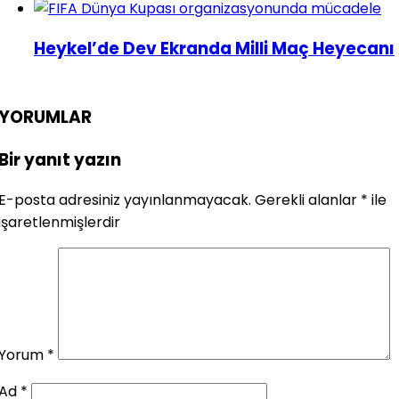
Heykel’de Dev Ekranda Milli Maç Heyecanı
YORUMLAR
Bir yanıt yazın
E-posta adresiniz yayınlanmayacak.
Gerekli alanlar
*
ile
işaretlenmişlerdir
Yorum
*
Ad
*