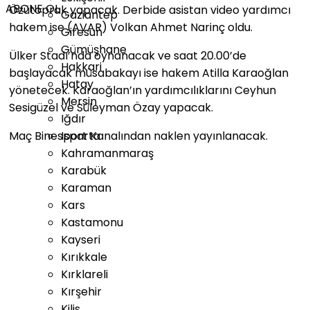
ABONE OL
Özütoprak yapacak. Derbide asistan video yardımcı
Gaziantep
hakem ise (AVAR) Volkan Ahmet Narinç oldu.
Giresun
Gümüşhane
Ülker Stadı’nda oynanacak ve saat 20.00’de
Hakkari
başlayacak müsabakayı ise hakem Atilla Karaoğlan
Hatay
yönetecek. Karaoğlan’ın yardımcılıklarını Ceyhun
Mersin
Sesigüzel ve Süleyman Özay yapacak.
Iğdır
Isparta
Maç Binesport Kanalından naklen yayınlanacak.
Kahramanmaraş
Karabük
Karaman
Kars
Kastamonu
Kayseri
Kırıkkale
Kırklareli
Kırşehir
Kilis