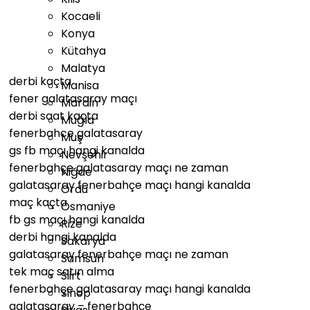
Kocaeli
Konya
Kütahya
Malatya
derbi kaçta
Manisa
fener galatasaray maçı
Mardin
derbi saat kaçta
Muğla
fenerbahce galatasaray
Muş
gs fb maçı hangi kanalda
Nevşehir
fenerbahçe galatasaray maçı ne zaman
Niğde
galatasaray fenerbahçe maçı hangi kanalda
Ordu
maç kaçta
Osmaniye
fb gs maçı hangi kanalda
Rize
derbi hangi kanalda
Sakarya
galatasaray fenerbahçe maçı ne zaman
Samsun
tek maç satın alma
Siirt
fenerbahçe galatasaray maçı hangi kanalda
Sinop
galatasaray – fenerbahçe