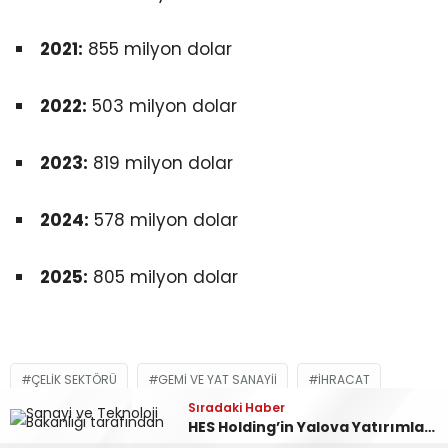
2021:
855 milyon dolar
2022:
503 milyon dolar
2023:
819 milyon dolar
2024:
578 milyon dolar
2025:
805 milyon dolar
ÇELIK SEKTÖRÜ
GEMI VE YAT SANAYII
İHRACAT
Sıradaki Haber
Sıradaki Haber
IHRACAT REKORU
TERSANE
YALOVA
Yalova İhracatı 2026 İlk 7 Ayda 831 Milyon Doları Geçti
HES Holding’in Yalova Yatırımlarına Bakanlık Desteği