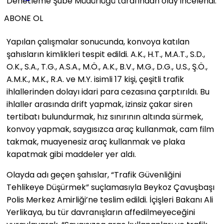
Denetleme Şube Müdürlüğü tarafından olay incelendi.
ABONE OL
Yapılan çalışmalar sonucunda, konvoya katılan
şahısların kimlikleri tespit edildi. A.K., H.T., M.A.T., S.D.,
O.K., S.A., T.G., A.S.A., M.Ö., A.K., B.V., M.G., D.G., U.S., Ş.Ö.,
A.M.K., M.K., R.A. ve M.Y. isimli 17 kişi, çeşitli trafik
ihlallerinden dolayı idari para cezasına çarptırıldı. Bu
ihlaller arasında drift yapmak, izinsiz çakar siren
tertibatı bulundurmak, hız sınırının altında sürmek,
konvoy yapmak, saygısızca araç kullanmak, cam film
takmak, muayenesiz araç kullanmak ve plaka
kapatmak gibi maddeler yer aldı.
Olayda adı geçen şahıslar, “Trafik Güvenliğini
Tehlikeye Düşürmek” suçlamasıyla Beykoz Çavuşbaşı
Polis Merkez Amirliği’ne teslim edildi. İçişleri Bakanı Ali
Yerlikaya, bu tür davranışların affedilmeyeceğini