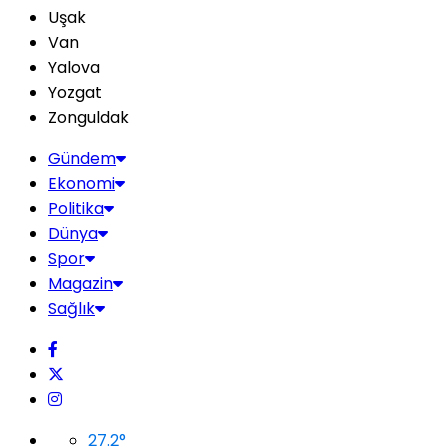
Uşak
Van
Yalova
Yozgat
Zonguldak
Gündem
Ekonomi
Politika
Dünya
Spor
Magazin
Sağlık
27.2
°