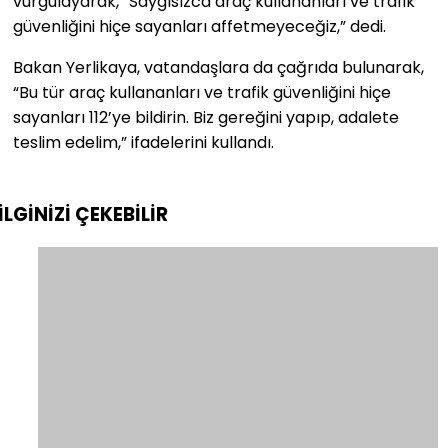
vurgulayarak, “Saygısızca araç kullananları ve trafik
güvenliğini hiçe sayanları affetmeyeceğiz,” dedi.
Bakan Yerlikaya, vatandaşlara da çağrıda bulunarak,
“Bu tür araç kullananları ve trafik güvenliğini hiçe
sayanları 112’ye bildirin. Biz gereğini yapıp, adalete
teslim edelim,” ifadelerini kullandı.
İLGİNİZİ
ÇEKEBİLİR