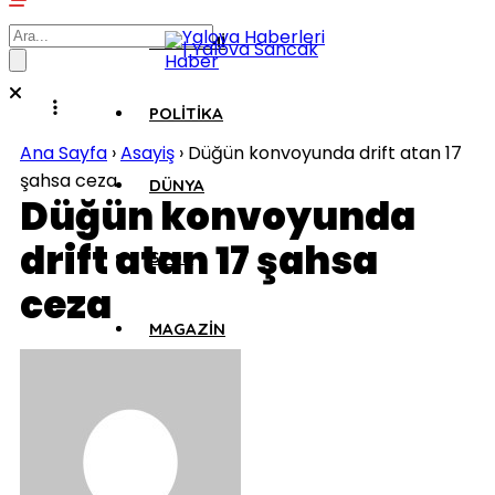
EKONOMI
POLITIKA
Ana Sayfa
›
Asayiş
›
Düğün konvoyunda drift atan 17
şahsa ceza
DÜNYA
Düğün konvoyunda
drift atan 17 şahsa
SPOR
ceza
MAGAZIN
SAĞLIK