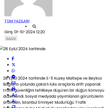
TÜM YAZILARI
Giriş: 01-10-2024 12:20
Asayiş
28 Eylül 2024 tarihinde E-5 Kuzey Maltepe ve Beykoz
Bağlantı yolunda çakarlı lüks araçlarla drift yaparak
trafik güvenliğini tehlikeye düşüren bir düğün konvoyu
+
düzenlendi. Sosyal medyada yayımlanan görüntülerin
-
ardından, İstanbul Emniyet Müdürlüğü Trafik