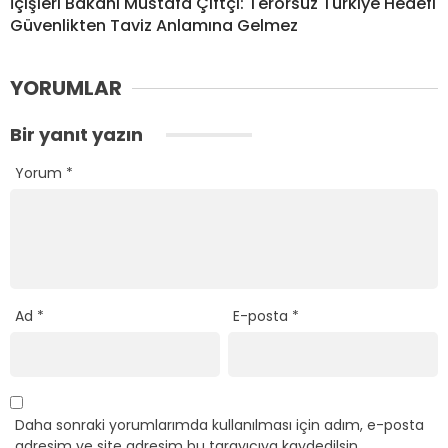
İçişleri Bakanı Mustafa Çiftçi: Terörsüz Türkiye Hedefi
Güvenlikten Taviz Anlamına Gelmez
YORUMLAR
Bir yanıt yazın
Yorum
*
Ad
*
E-posta
*
Daha sonraki yorumlarımda kullanılması için adım, e-posta
adresim ve site adresim bu tarayıcıya kaydedilsin.