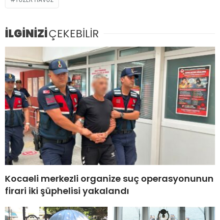
İLGİNİZİ
ÇEKEBİLİR
Kocaeli merkezli organize suç operasyonunun
firari iki şüphelisi yakalandı