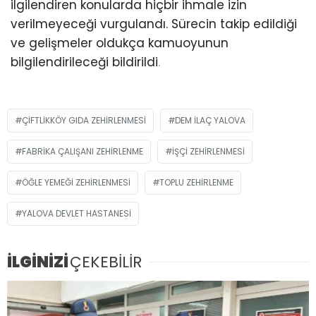
ilgilendiren konularda hiçbir ihmale izin
verilmeyeceği vurgulandı. Sürecin takip edildiği
ve gelişmeler oldukça kamuoyunun
bilgilendirileceği bildirildi
.
ÇIFTLIKKÖY GIDA ZEHIRLENMESI
DEM İLAÇ YALOVA
FABRIKA ÇALIŞANI ZEHIRLENME
IŞÇI ZEHIRLENMESI
ÖĞLE YEMEĞI ZEHIRLENMESI
TOPLU ZEHIRLENME
YALOVA DEVLET HASTANESI
İLGİNİZİ
ÇEKEBİLİR