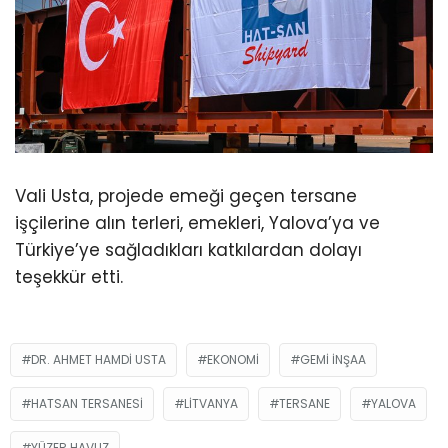
Vali Usta, projede emeği geçen tersane
işçilerine alın terleri, emekleri, Yalova’ya ve
Türkiye’ye sağladıkları katkılardan dolayı
teşekkür etti.
DR. AHMET HAMDI USTA
EKONOMI
GEMI INŞAA
HATSAN TERSANESI
LITVANYA
TERSANE
YALOVA
YÜZER HAVUZ