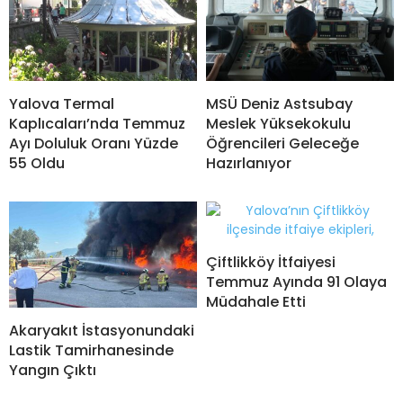
Yalova Termal
MSÜ Deniz Astsubay
Kaplıcaları’nda Temmuz
Meslek Yüksekokulu
Ayı Doluluk Oranı Yüzde
Öğrencileri Geleceğe
55 Oldu
Hazırlanıyor
Çiftlikköy İtfaiyesi
Temmuz Ayında 91 Olaya
Müdahale Etti
Akaryakıt İstasyonundaki
Lastik Tamirhanesinde
Yangın Çıktı