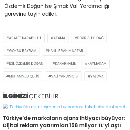
Özdemir Doğan ise Şırnak Vali Yardımcılığı
görevine tayin edildi.
ASALET KARABULUT
ATAMA
BEKIR SITKI DAĞ
GÖKSU BAYRAM
HALIL IBRAHIM KAZAR
IDIL ÖZDEMIR DOĞAN
KARARNAME
KAYMAKAM
MUHAMMED ÇETIN
VALI YARDIMCISI
YALOVA
İLGİNİZİ
ÇEKEBİLİR
Türkiye’de markaların ajans ihtiyacı büyüyor:
Dijital reklam yatırımları 158 milyar TL’yi aştı