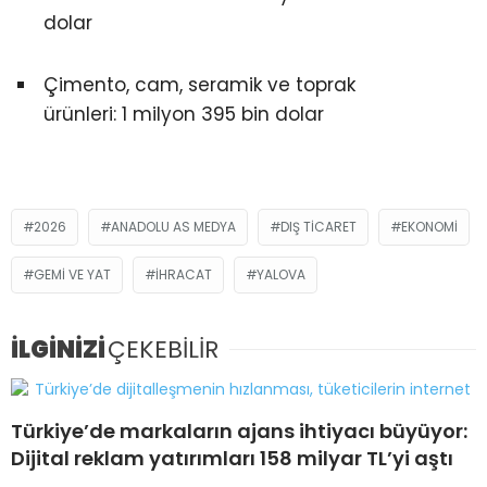
dolar
Çimento, cam, seramik ve toprak
ürünleri: 1 milyon 395 bin dolar
2026
ANADOLU AS MEDYA
DIŞ TICARET
EKONOMI
GEMI VE YAT
İHRACAT
YALOVA
İLGİNİZİ
ÇEKEBİLİR
Türkiye’de markaların ajans ihtiyacı büyüyor:
Dijital reklam yatırımları 158 milyar TL’yi aştı